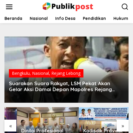
Lewati
ke
konten
Beranda
Nasional
Info Desa
Pendidikan
Hukum
Bengkulu
,
Nasional
,
Rejang Lebong
Suarakan Suara Rakyat, LSM Pekat Akan
Gelar Aksi Damai Depan Mapolres Rejang
Lebong
«
»
Dinilai Profesional
Kadisdik Provinsi