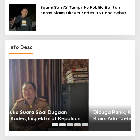
Suami Sah AY Tampil ke Publik, Bantah
Keras Klaim Oknum Kades HS yang Sebut
AY Cucunya
Info Desa
Diduga Panik, Klarifikasi Kades Hasan Suri:
K
ng
Klaim Ada “Jebakan” dan Tekanan Psikologis
S
Saat Mediasi, Kades Karang Anyar Bantah
T
Tegas