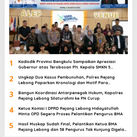
1
Kadisdik Provinsi Bengkulu Sampaikan Apresiasi
Gubernur atas Terobosan Plt. Kepala SMKN 5
Kepahiang Bagikan 215 Sepatu Dan Baju Gratis
2
Ungkap Dua Kasus Pembunuhan, Polres Rejang
Lebong Paparkan Kronologi dan Motif Para
Tersangka
3
Bangun Koordinasi Antarpenegak Hukum, Kapolres
Rejang Lebong Silaturahmi ke PN Curup
4
Ketua Komisi I DPRD Rejang Lebong Hidayatullah
Minta OPD Segera Proses Pelantikan Pengurus BMA
5
Hasil Muskap Sudah Final, Pelantikan Ketua BMA
Rejang Lebong dan 38 Pengurus Tak Kunjung Digelar,
Ada Apa?