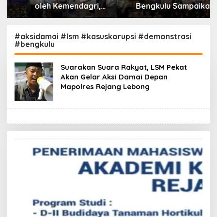
oleh Kemendagri,
Bengkulu Sampaikan
GAPERKASINDO
Apresiasi Gubernur
Tawarkan Solusi
atas Terobosan Plt.
Inovatif untuk
Kepala SMKN 5
#aksidamai #lsm #kasuskorupsi #demonstrasi
#bengkulu
Pemerintah Daerah
Kepahiang Bagikan
215 Sepatu Dan Baju
Gratis
Suarakan Suara Rakyat, LSM Pekat
Akan Gelar Aksi Damai Depan
Mapolres Rejang Lebong