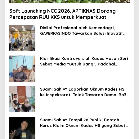
Soft Launching NCC 2026, APTIKNAS Dorong
Percepatan RUU KKS untuk Memperkuat
Kedaulatan Digital Indonesia
Dinilai Profesional oleh Kemendagri,
GAPERKASINDO Tawarkan Solusi Inovatif
untuk Pemerintah Daerah
Klarifikasi Kontroversial: Kades Hasan Suri
Sebut Media “Butuh Uang”, Padahal
Pernah Tawarkan Suap
Suami Sah AY Laporkan Oknum Kades HS
ke Inspektorat, Tolak Tawaran Damai Rp3
Juta
Suami Sah AY Tampil ke Publik, Bantah
Keras Klaim Oknum Kades HS yang Sebut
AY Cucunya