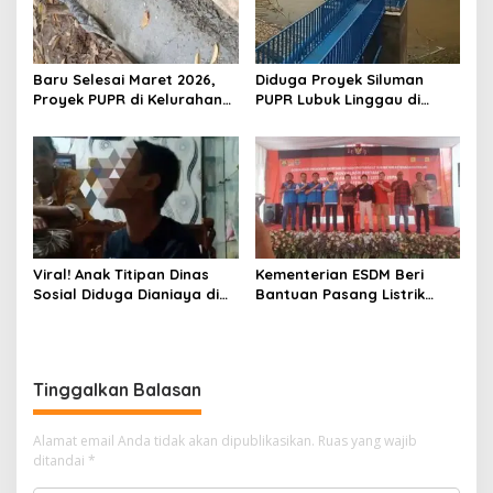
Baru Selesai Maret 2026,
Diduga Proyek Siluman
Proyek PUPR di Kelurahan
PUPR Lubuk Linggau di
Jukung Sudah Retak dan
Kelurahan Jukung Tanpa
Mengelupas
Papan Informasi
Viral! Anak Titipan Dinas
Kementerian ESDM Beri
Sosial Diduga Dianiaya di
Bantuan Pasang Listrik
Yayasan Rehabilitasi Asah
Gratis kepada 4.000
Silampari
Rumah Tangga di Sumsel
Tinggalkan Balasan
Alamat email Anda tidak akan dipublikasikan.
Ruas yang wajib
ditandai
*