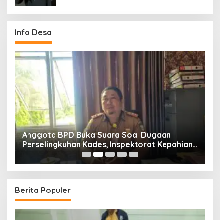
Info Desa
Anggota BPD Buka Suara Soal Dugaan
D
uk
Perselingkuhan Kades, Inspektorat Kepahiang
K
Pastikan Akan Panggil Kades Suro Muncar
S
T
Berita Populer