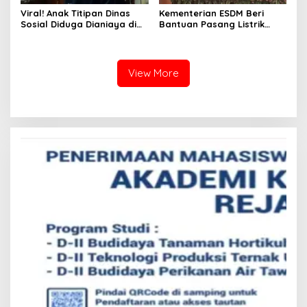
Viral! Anak Titipan Dinas
Kementerian ESDM Beri
Sosial Diduga Dianiaya di
Bantuan Pasang Listrik
Yayasan Rehabilitasi Asah
Gratis kepada 4.000
Silampari
Rumah Tangga di Sumsel
View More