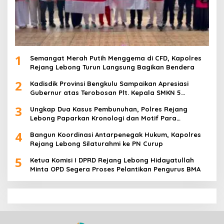
1
Semangat Merah Putih Menggema di CFD, Kapolres
Rejang Lebong Turun Langsung Bagikan Bendera
2
Kadisdik Provinsi Bengkulu Sampaikan Apresiasi
Gubernur atas Terobosan Plt. Kepala SMKN 5
Kepahiang Bagikan 215 Sepatu Dan Baju Gratis
3
Ungkap Dua Kasus Pembunuhan, Polres Rejang
Lebong Paparkan Kronologi dan Motif Para
Tersangka
4
Bangun Koordinasi Antarpenegak Hukum, Kapolres
Rejang Lebong Silaturahmi ke PN Curup
5
Ketua Komisi I DPRD Rejang Lebong Hidayatullah
Minta OPD Segera Proses Pelantikan Pengurus BMA