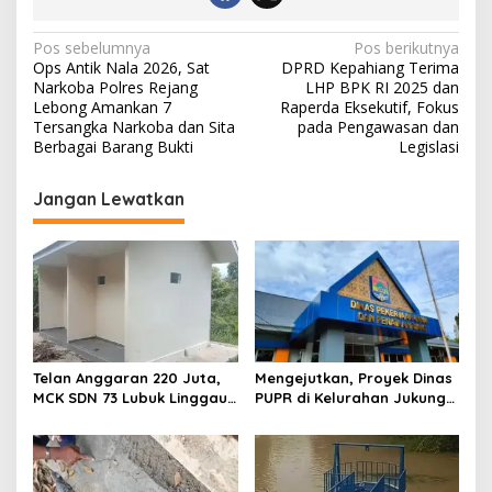
Navigasi
Pos sebelumnya
Pos berikutnya
Ops Antik Nala 2026, Sat
DPRD Kepahiang Terima
pos
Narkoba Polres Rejang
LHP BPK RI 2025 dan
Lebong Amankan 7
Raperda Eksekutif, Fokus
Tersangka Narkoba dan Sita
pada Pengawasan dan
Berbagai Barang Bukti
Legislasi
Jangan Lewatkan
Telan Anggaran 220 Juta,
Mengejutkan, Proyek Dinas
MCK SDN 73 Lubuk Linggau
PUPR di Kelurahan Jukung
Diduga Mangkrak, Kadis
Diduga Pagar Dibangun
Dikbud Bungkam
Tanpa Pondasi