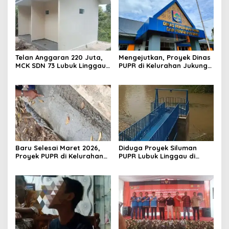
Telan Anggaran 220 Juta,
Mengejutkan, Proyek Dinas
MCK SDN 73 Lubuk Linggau
PUPR di Kelurahan Jukung
Diduga Mangkrak, Kadis
Diduga Pagar Dibangun
Dikbud Bungkam
Tanpa Pondasi
Baru Selesai Maret 2026,
Diduga Proyek Siluman
Proyek PUPR di Kelurahan
PUPR Lubuk Linggau di
Jukung Sudah Retak dan
Kelurahan Jukung Tanpa
Mengelupas
Papan Informasi