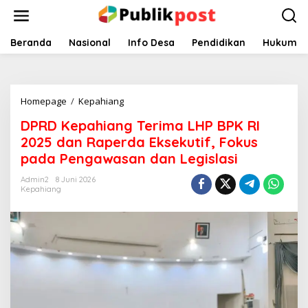
Lewati
ke
konten
Beranda
Nasional
Info Desa
Pendidikan
Hukum
DPRD
Homepage
/
Kepahiang
Kepahiang
DPRD Kepahiang Terima LHP BPK RI
Terima
LHP
2025 dan Raperda Eksekutif, Fokus
BPK
pada Pengawasan dan Legislasi
RI
2025
Admin2
8 Juni 2026
dan
Kepahiang
Raperda
Eksekutif,
Fokus
pada
Pengawasan
dan
Legislasi