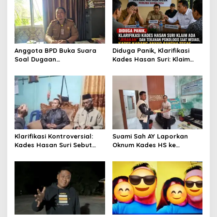
Anggota BPD Buka Suara
Diduga Panik, Klarifikasi
Soal Dugaan
Kades Hasan Suri: Klaim
Perselingkuhan Kades,
Ada “Jebakan” dan
Inspektorat Kepahiang
Tekanan Psikologis Saat
Pastikan Akan Panggil
Mediasi, Kades Karang
Kades Suro Muncar
Anyar Bantah Tegas
Klarifikasi Kontroversial:
Suami Sah AY Laporkan
Kades Hasan Suri Sebut
Oknum Kades HS ke
Media “Butuh Uang”,
Inspektorat, Tolak Tawaran
Padahal Pernah Tawarkan
Damai Rp3 Juta
Suap