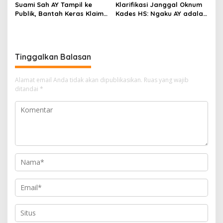
Suami Sah AY Tampil ke
Klarifikasi Janggal Oknum
Publik, Bantah Keras Klaim
Kades HS: Ngaku AY adalah
Oknum Kades HS yang
Cucunya, Namun Tawarkan
Sebut AY Cucunya
Suap dan Gadai Motor
demi Hentikan Berita
Tinggalkan Balasan
Alamat email Anda tidak akan dipublikasikan.
Ruas yang wajib
ditandai
*