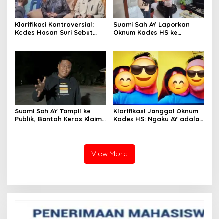
Klarifikasi Kontroversial:
Suami Sah AY Laporkan
Kades Hasan Suri Sebut
Oknum Kades HS ke
Media “Butuh Uang”,
Inspektorat, Tolak Tawaran
Padahal Pernah Tawarkan
Damai Rp3 Juta
Suap
Suami Sah AY Tampil ke
Klarifikasi Janggal Oknum
Publik, Bantah Keras Klaim
Kades HS: Ngaku AY adalah
Oknum Kades HS yang
Cucunya, Namun Tawarkan
Sebut AY Cucunya
Suap dan Gadai Motor
demi Hentikan Berita
View More