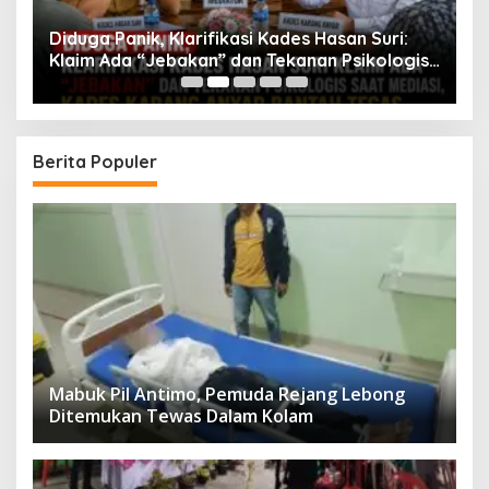
Diduga Panik, Klarifikasi Kades Hasan Suri:
K
ng
Klaim Ada “Jebakan” dan Tekanan Psikologis
S
Saat Mediasi, Kades Karang Anyar Bantah
T
Tegas
Berita Populer
Mabuk Pil Antimo, Pemuda Rejang Lebong
Ditemukan Tewas Dalam Kolam