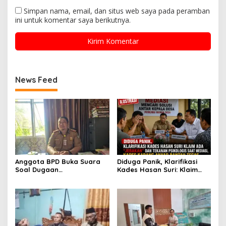
Simpan nama, email, dan situs web saya pada peramban
ini untuk komentar saya berikutnya.
News Feed
Anggota BPD Buka Suara
Diduga Panik, Klarifikasi
Soal Dugaan
Kades Hasan Suri: Klaim
Perselingkuhan Kades,
Ada “Jebakan” dan
Inspektorat Kepahiang
Tekanan Psikologis Saat
Pastikan Akan Panggil
Mediasi, Kades Karang
Kades Suro Muncar
Anyar Bantah Tegas