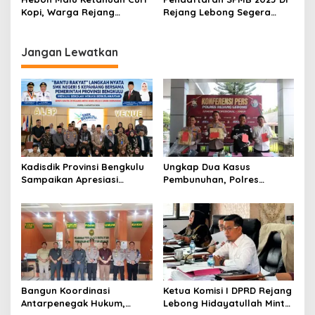
5 Tahun Penjara
Kopi, Warga Rejang
Rejang Lebong Segera
Lebong Tusuk Diri Sendiri
Dibuka, Simak Mekanisme
Nekat Mencoba Bunuh Diri
dan Persyaratan yang
Harus Dipenuhi
Jangan Lewatkan
Kadisdik Provinsi Bengkulu
Ungkap Dua Kasus
Sampaikan Apresiasi
Pembunuhan, Polres
Gubernur atas Terobosan
Rejang Lebong Paparkan
Plt. Kepala SMKN 5
Kronologi dan Motif Para
Kepahiang Bagikan 215
Tersangka
Sepatu Dan Baju Gratis
Bangun Koordinasi
Ketua Komisi I DPRD Rejang
Antarpenegak Hukum,
Lebong Hidayatullah Minta