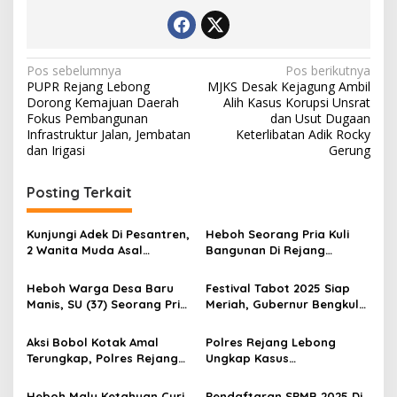
Navigasi
Pos sebelumnya
Pos berikutnya
PUPR Rejang Lebong
MJKS Desak Kejagung Ambil
pos
Dorong Kemajuan Daerah
Alih Kasus Korupsi Unsrat
Fokus Pembangunan
dan Usut Dugaan
Infrastruktur Jalan, Jembatan
Keterlibatan Adik Rocky
dan Irigasi
Gerung
Posting Terkait
Kunjungi Adek Di Pesantren,
Heboh Seorang Pria Kuli
2 Wanita Muda Asal
Bangunan Di Rejang
Benteng Kena Begal Di
Lebong Ditemukan Tewas
Rejang Lebong
Ditempat Kerja, Ini
Heboh Warga Desa Baru
Festival Tabot 2025 Siap
Penyebabnya
Manis, SU (37) Seorang Pria
Meriah, Gubernur Bengkulu
Berstatus Lajang Cabuli
Undang Kang Dedy (KDM)
Remaja 15 Tahun
Aksi Bobol Kotak Amal
Polres Rejang Lebong
Terungkap, Polres Rejang
Ungkap Kasus
Lebong Tangkap Pelaku
Penggelapan Uang RS An-
Residivis
Nisa, Tersangka Terancam
Heboh Malu Ketahuan Curi
Pendaftaran SPMB 2025 Di