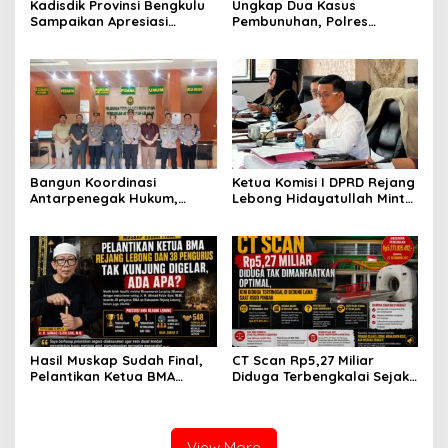
Kadisdik Provinsi Bengkulu
Ungkap Dua Kasus
Sampaikan Apresiasi
Pembunuhan, Polres
Gubernur atas Terobosan
Rejang Lebong Paparkan
Plt. Kepala SMKN 5
Kronologi dan Motif Para
Kepahiang Bagikan 215
Tersangka
Sepatu Dan Baju Gratis
Bangun Koordinasi
Ketua Komisi I DPRD Rejang
Antarpenegak Hukum,
Lebong Hidayatullah Minta
Kapolres Rejang Lebong
OPD Segera Proses
Silaturahmi ke PN Curup
Pelantikan Pengurus BMA
Hasil Muskap Sudah Final,
CT Scan Rp5,27 Miliar
Pelantikan Ketua BMA
Diduga Terbengkalai Sejak
Rejang Lebong dan 38
2017, RSUD Curup Kini
Pengurus Tak Kunjung
Terima Unit Baru
Digelar, Ada Apa?
View More