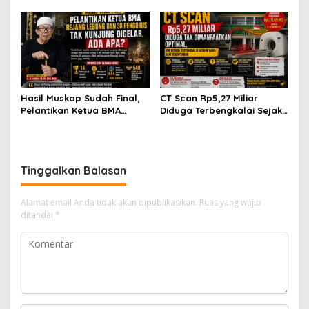
Kapolres Rejang Lebong
OPD Segera Proses
Silaturahmi ke PN Curup
Pelantikan Pengurus BMA
Hasil Muskap Sudah Final,
CT Scan Rp5,27 Miliar
Pelantikan Ketua BMA
Diduga Terbengkalai Sejak
Rejang Lebong dan 38
2017, RSUD Curup Kini
Pengurus Tak Kunjung
Terima Unit Baru
Digelar, Ada Apa?
Tinggalkan Balasan
Alamat email Anda tidak akan dipublikasikan.
Ruas yang wajib
ditandai
*