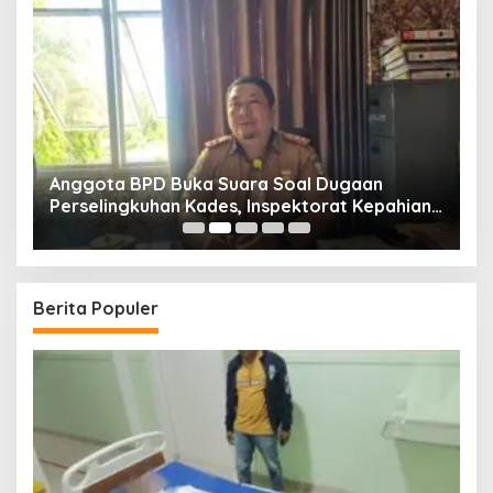
Anggota BPD Buka Suara Soal Dugaan
D
uk
Perselingkuhan Kades, Inspektorat Kepahiang
K
Pastikan Akan Panggil Kades Suro Muncar
S
T
Berita Populer