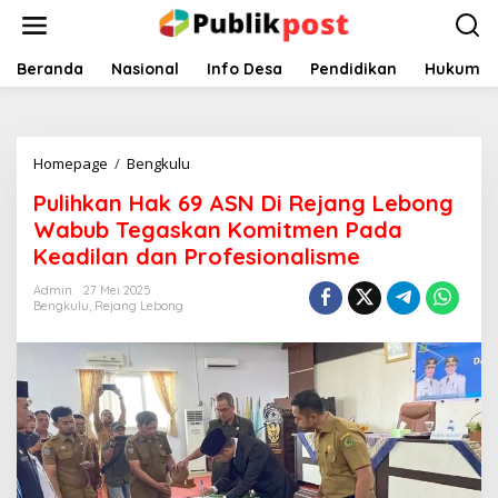
Lewati
ke
konten
Beranda
Nasional
Info Desa
Pendidikan
Hukum
Pulihkan
Homepage
/
Bengkulu
Hak
Pulihkan Hak 69 ASN Di Rejang Lebong
69
ASN
Wabub Tegaskan Komitmen Pada
Di
Keadilan dan Profesionalisme
Rejang
Lebong
Admin
27 Mei 2025
Wabub
Bengkulu
,
Rejang Lebong
Tegaskan
Komitmen
Pada
Keadilan
dan
Profesionalisme