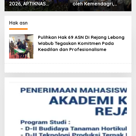
2026, APTIKNAS
oleh Kemendagri,
Dorong Percepatan
GAPERKASINDO
RUU KKS untuk
Tawarkan Solusi
Memperkuat
Inovatif untuk
Hak asn
Kedaulatan Digital
Pemerintah Daerah
Indonesia
Pulihkan Hak 69 ASN Di Rejang Lebong
Wabub Tegaskan Komitmen Pada
Keadilan dan Profesionalisme