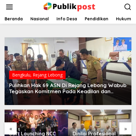
Lewati
ke
konten
Beranda
Nasional
Info Desa
Pendidikan
Hukum
Bengkulu
,
Rejang Lebong
Pulihkan Hak 69 ASN Di Rejang Lebong Wabub
Tegaskan Komitmen Pada Keadilan dan
Profesionalisme
«
»
Soft Launching NCC
Dinilai Profesional