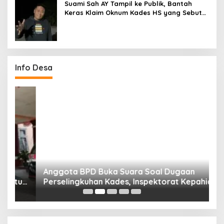
Suami Sah AY Tampil ke Publik, Bantah
Keras Klaim Oknum Kades HS yang Sebut
AY Cucunya
Info Desa
Anggota BPD Buka Suara Soal Dugaan
D
uk
Perselingkuhan Kades, Inspektorat Kepahiang
K
Pastikan Akan Panggil Kades Suro Muncar
S
T