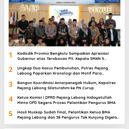
1
Kadisdik Provinsi Bengkulu Sampaikan Apresiasi
Gubernur atas Terobosan Plt. Kepala SMKN 5
Kepahiang Bagikan 215 Sepatu Dan Baju Gratis
2
Ungkap Dua Kasus Pembunuhan, Polres Rejang
Lebong Paparkan Kronologi dan Motif Para
Tersangka
3
Bangun Koordinasi Antarpenegak Hukum, Kapolres
Rejang Lebong Silaturahmi ke PN Curup
4
Ketua Komisi I DPRD Rejang Lebong Hidayatullah
Minta OPD Segera Proses Pelantikan Pengurus BMA
5
Hasil Muskap Sudah Final, Pelantikan Ketua BMA
Rejang Lebong dan 38 Pengurus Tak Kunjung Digelar,
Ada Apa?