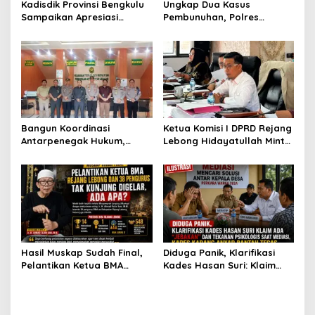
Kadisdik Provinsi Bengkulu
Ungkap Dua Kasus
Sampaikan Apresiasi
Pembunuhan, Polres
Gubernur atas Terobosan
Rejang Lebong Paparkan
Plt. Kepala SMKN 5
Kronologi dan Motif Para
Kepahiang Bagikan 215
Tersangka
Sepatu Dan Baju Gratis
Bangun Koordinasi
Ketua Komisi I DPRD Rejang
Antarpenegak Hukum,
Lebong Hidayatullah Minta
Kapolres Rejang Lebong
OPD Segera Proses
Silaturahmi ke PN Curup
Pelantikan Pengurus BMA
Hasil Muskap Sudah Final,
Diduga Panik, Klarifikasi
Pelantikan Ketua BMA
Kades Hasan Suri: Klaim
Rejang Lebong dan 38
Ada “Jebakan” dan
Pengurus Tak Kunjung
Tekanan Psikologis Saat
Digelar, Ada Apa?
Mediasi, Kades Karang