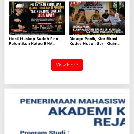
Hasil Muskap Sudah Final,
Diduga Panik, Klarifikasi
Pelantikan Ketua BMA
Kades Hasan Suri: Klaim
Rejang Lebong dan 38
Ada “Jebakan” dan
Pengurus Tak Kunjung
Tekanan Psikologis Saat
Digelar, Ada Apa?
Mediasi, Kades Karang
Anyar Bantah Tegas
View More