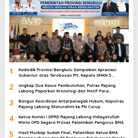
1
Kadisdik Provinsi Bengkulu Sampaikan Apresiasi
Gubernur atas Terobosan Plt. Kepala SMKN 5
Kepahiang Bagikan 215 Sepatu Dan Baju Gratis
2
Ungkap Dua Kasus Pembunuhan, Polres Rejang
Lebong Paparkan Kronologi dan Motif Para
Tersangka
3
Bangun Koordinasi Antarpenegak Hukum, Kapolres
Rejang Lebong Silaturahmi ke PN Curup
4
Ketua Komisi I DPRD Rejang Lebong Hidayatullah
Minta OPD Segera Proses Pelantikan Pengurus BMA
5
Hasil Muskap Sudah Final, Pelantikan Ketua BMA