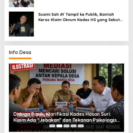
Suami Sah AY Tampil ke Publik, Bantah
Keras Klaim Oknum Kades HS yang Sebut
AY Cucunya
Info Desa
Diduga Panik, Klarifikasi Kades Hasan Suri:
K
ng
Klaim Ada “Jebakan” dan Tekanan Psikologis
S
Saat Mediasi, Kades Karang Anyar Bantah
T
Tegas