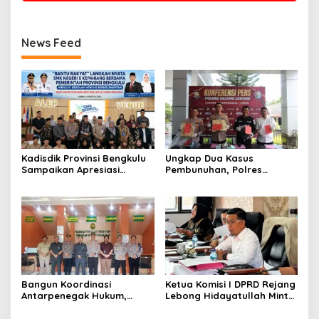
News Feed
Kadisdik Provinsi Bengkulu
Ungkap Dua Kasus
Sampaikan Apresiasi
Pembunuhan, Polres
Gubernur atas Terobosan
Rejang Lebong Paparkan
Plt. Kepala SMKN 5
Kronologi dan Motif Para
Kepahiang Bagikan 215
Tersangka
Sepatu Dan Baju Gratis
Bangun Koordinasi
Ketua Komisi I DPRD Rejang
Antarpenegak Hukum,
Lebong Hidayatullah Minta
Kapolres Rejang Lebong
OPD Segera Proses
Silaturahmi ke PN Curup
Pelantikan Pengurus BMA