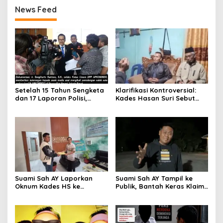
News Feed
Setelah 15 Tahun Sengketa
Klarifikasi Kontroversial:
dan 17 Laporan Polisi,
Kades Hasan Suri Sebut
APKOMINDO Harapkan
Media “Butuh Uang”,
Kepastian Administrasi
Padahal Pernah Tawarkan
Perkara Kasasi Nomor 431
Suap
K/TUN/2026
Suami Sah AY Laporkan
Suami Sah AY Tampil ke
Oknum Kades HS ke
Publik, Bantah Keras Klaim
Inspektorat, Tolak Tawaran
Oknum Kades HS yang
Damai Rp3 Juta
Sebut AY Cucunya