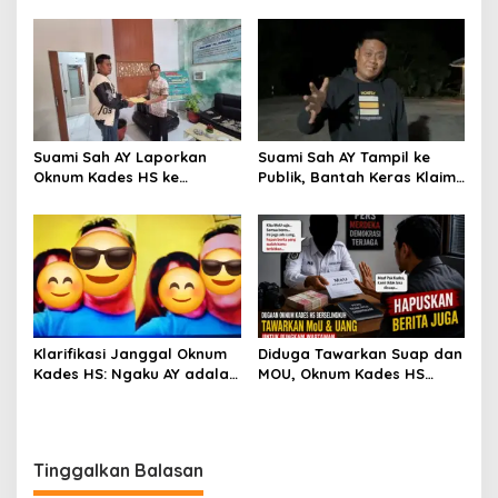
APKOMINDO Harapkan
Media “Butuh Uang”,
Kepastian Administrasi
Padahal Pernah Tawarkan
Perkara Kasasi Nomor 431
Suap
K/TUN/2026
Suami Sah AY Laporkan
Suami Sah AY Tampil ke
Oknum Kades HS ke
Publik, Bantah Keras Klaim
Inspektorat, Tolak Tawaran
Oknum Kades HS yang
Damai Rp3 Juta
Sebut AY Cucunya
Klarifikasi Janggal Oknum
Diduga Tawarkan Suap dan
Kades HS: Ngaku AY adalah
MOU, Oknum Kades HS
Cucunya, Namun Tawarkan
Datangi Wartawan untuk
Suap dan Gadai Motor
Minta Hapus Berita Dugaan
demi Hentikan Berita
Perselingkuhan
Tinggalkan Balasan