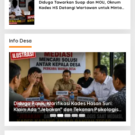
Diduga Tawarkan Suap dan MOU, Oknum
Kades HS Datangi Wartawan untuk Minta
Hapus Berita Dugaan Perselingkuhan
Info Desa
Diduga Panik, Klarifikasi Kades Hasan Suri:
K
ng
Klaim Ada “Jebakan” dan Tekanan Psikologis
S
Saat Mediasi, Kades Karang Anyar Bantah
T
Tegas