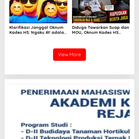
Klarifikasi Janggal Oknum
Diduga Tawarkan Suap dan
Kades HS: Ngaku AY adalah
MOU, Oknum Kades HS
Cucunya, Namun Tawarkan
Datangi Wartawan untuk
Suap dan Gadai Motor
Minta Hapus Berita Dugaan
demi Hentikan Berita
Perselingkuhan
View More