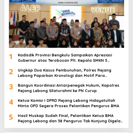
1
Kadisdik Provinsi Bengkulu Sampaikan Apresiasi
Gubernur atas Terobosan Plt. Kepala SMKN 5
Kepahiang Bagikan 215 Sepatu Dan Baju Gratis
2
Ungkap Dua Kasus Pembunuhan, Polres Rejang
Lebong Paparkan Kronologi dan Motif Para
Tersangka
3
Bangun Koordinasi Antarpenegak Hukum, Kapolres
Rejang Lebong Silaturahmi ke PN Curup
4
Ketua Komisi I DPRD Rejang Lebong Hidayatullah
Minta OPD Segera Proses Pelantikan Pengurus BMA
5
Hasil Muskap Sudah Final, Pelantikan Ketua BMA
Rejang Lebong dan 38 Pengurus Tak Kunjung Digelar,
Ada Apa?