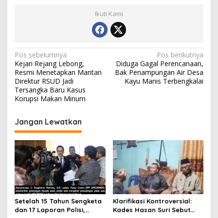
Ikuti Kami
Navigasi
Pos sebelumnya
Pos berikutnya
Kejari Rejang Lebong,
Diduga Gagal Perencanaan,
pos
Resmi Menetapkan Mantan
Bak Penampungan Air Desa
Direktur RSUD Jadi
Kayu Manis Terbengkalai
Tersangka Baru Kasus
Korupsi Makan Minum
Jangan Lewatkan
Setelah 15 Tahun Sengketa
Klarifikasi Kontroversial:
dan 17 Laporan Polisi,
Kades Hasan Suri Sebut