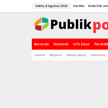
Lewati
ke
Sabtu, 8 Agustus 2026
Visi Misi
Kode Etik Jurn
konten
Beranda
Nasional
Info Desa
Pendidi
Jakarta
Bengkulu
Rejang Lebong
Kepahiang