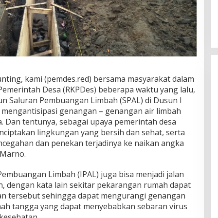
nting, kami (pemdes.red) bersama masyarakat dalam
emerintah Desa (RKPDes) beberapa waktu yang lalu,
n Saluran Pembuangan Limbah (SPAL) di Dusun I
k mengantisipasi genangan – genangan air limbah
. Dan tentunya, sebagai upaya pemerintah desa
iptakan lingkungan yang bersih dan sehat, serta
mcegahan dan penekan terjadinya ke naikan angka
 Marno.
Pembuangan Limbah (IPAL) juga bisa menjadi jalan
n, dengan kata lain sekitar pekarangan rumah dapat
ran tersebut sehingga dapat mengurangi genangan
mah tangga yang dapat menyebabkan sebaran virus
kesehatan.