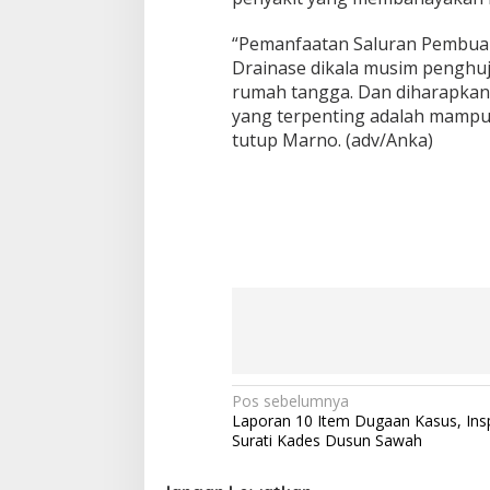
“Pemanfaatan Saluran Pembuang
Drainase dikala musim penghu
rumah tangga. Dan diharapkan
yang terpenting adalah mampu
tutup Marno. (adv/Anka)
Navigasi
Pos sebelumnya
Laporan 10 Item Dugaan Kasus, Ins
pos
Surati Kades Dusun Sawah