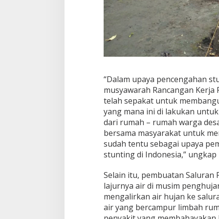
“Dalam upaya pencengahan stu
musyawarah Rancangan Kerja P
telah sepakat untuk membangu
yang mana ini di lakukan untu
dari rumah – rumah warga desa
bersama masyarakat untuk menc
sudah tentu sebagai upaya pe
stunting di Indonesia,” ungkap
Selain itu, pembuatan Saluran 
lajurnya air di musim penghuja
mengalirkan air hujan ke salu
air yang bercampur limbah ru
penyakit yang membahayakan 