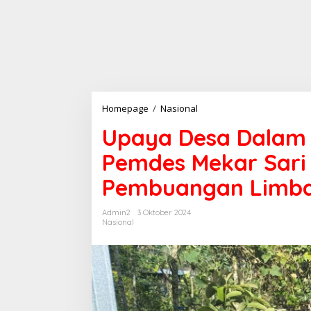
Upaya
Homepage
/
Nasional
Desa
Upaya Desa Dalam 
Dalam
Pencegahan
Pemdes Mekar Sari
Stunting,
Pemdes
Pembuangan Limb
Mekar
Sari
Bangun
Admin2
3 Oktober 2024
Saluran
Nasional
Pembuangan
Limbah