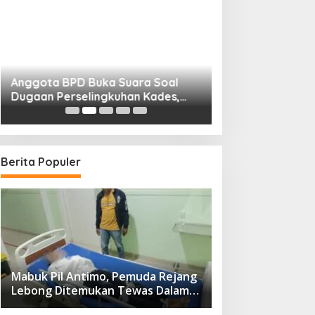
Anggota BPD Buka Suara Soal
Diduga Panik, Kla
Dugaan Perselingkuhan Kades,
Hasan Suri: Klai
Inspektorat Kepahiang Pastikan
dan Tekanan Psi
Akan Panggil Kades Suro Muncar
Mediasi, Kades 
Bantah Tegas
Berita Populer
Mabuk Pil Antimo, Pemuda Rejang
Lebong Ditemukan Tewas Dalam
Kolam