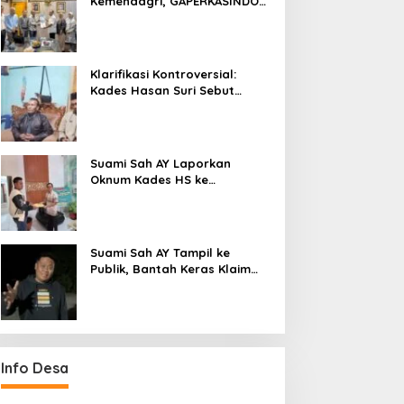
Kemendagri, GAPERKASINDO
Tawarkan Solusi Inovatif
untuk Pemerintah Daerah
Klarifikasi Kontroversial:
Kades Hasan Suri Sebut
Media “Butuh Uang”, Padahal
Pernah Tawarkan Suap
Suami Sah AY Laporkan
Oknum Kades HS ke
Inspektorat, Tolak Tawaran
Damai Rp3 Juta
Suami Sah AY Tampil ke
Publik, Bantah Keras Klaim
Oknum Kades HS yang Sebut
AY Cucunya
Info Desa