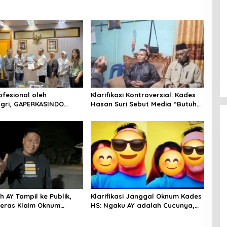
Dugaan Perselingkuhan Kades HS,
Inspektorat Kepahiang Panggil
Pelapor untuk Dimintai
Keterangan
rofesional oleh
Klarifikasi Kontroversial: Kades
gri, GAPERKASINDO
Hasan Suri Sebut Media “Butuh
 Solusi Inovatif untuk
Uang”, Padahal Pernah
ah Daerah
Tawarkan Suap
 AY Tampil ke Publik,
Klarifikasi Janggal Oknum Kades
eras Klaim Oknum
HS: Ngaku AY adalah Cucunya,
 yang Sebut AY
Namun Tawarkan Suap dan
Gadai Motor demi Hentikan