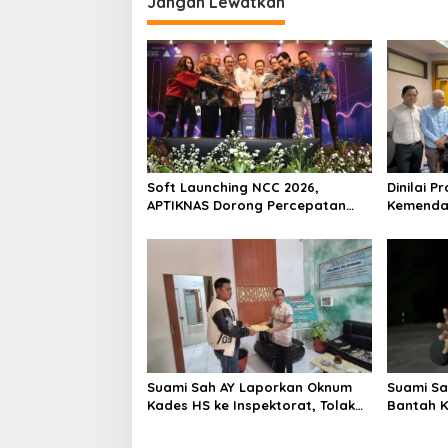
Jangan Lewatkan
Soft Launching NCC 2026,
Dinilai P
APTIKNAS Dorong Percepatan
Kemenda
RUU KKS untuk Memperkuat
Tawarkan
Kedaulatan Digital Indonesia
Pemerint
Suami Sah AY Laporkan Oknum
Suami Sah
Kades HS ke Inspektorat, Tolak
Bantah K
Tawaran Damai Rp3 Juta
Kades HS
Cucunya