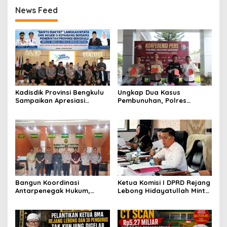
News Feed
Kadisdik Provinsi Bengkulu
Ungkap Dua Kasus
Sampaikan Apresiasi
Pembunuhan, Polres
Gubernur atas Terobosan
Rejang Lebong Paparkan
Plt. Kepala SMKN 5
Kronologi dan Motif Para
Kepahiang Bagikan 215
Tersangka
Sepatu Dan Baju Gratis
Bangun Koordinasi
Ketua Komisi I DPRD Rejang
Antarpenegak Hukum,
Lebong Hidayatullah Minta
Kapolres Rejang Lebong
OPD Segera Proses
Silaturahmi ke PN Curup
Pelantikan Pengurus BMA