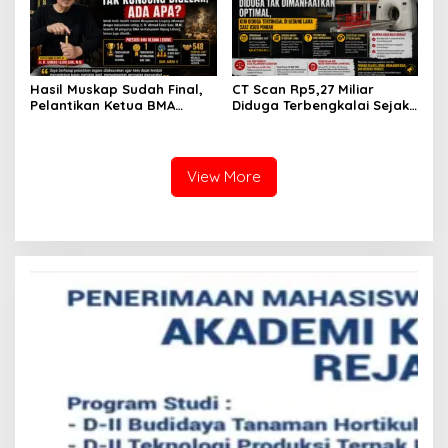
Hasil Muskap Sudah Final,
CT Scan Rp5,27 Miliar
Pelantikan Ketua BMA
Diduga Terbengkalai Sejak
Rejang Lebong dan 38
2017, RSUD Curup Kini
Pengurus Tak Kunjung
Terima Unit Baru
Digelar, Ada Apa?
View More