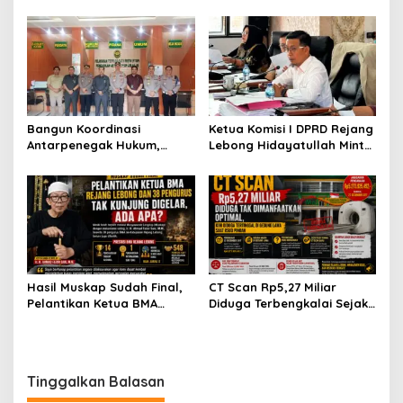
Gubernur atas Terobosan
Rejang Lebong Paparkan
Plt. Kepala SMKN 5
Kronologi dan Motif Para
Kepahiang Bagikan 215
Tersangka
Sepatu Dan Baju Gratis
Bangun Koordinasi
Ketua Komisi I DPRD Rejang
Antarpenegak Hukum,
Lebong Hidayatullah Minta
Kapolres Rejang Lebong
OPD Segera Proses
Silaturahmi ke PN Curup
Pelantikan Pengurus BMA
Hasil Muskap Sudah Final,
CT Scan Rp5,27 Miliar
Pelantikan Ketua BMA
Diduga Terbengkalai Sejak
Rejang Lebong dan 38
2017, RSUD Curup Kini
Pengurus Tak Kunjung
Terima Unit Baru
Digelar, Ada Apa?
Tinggalkan Balasan