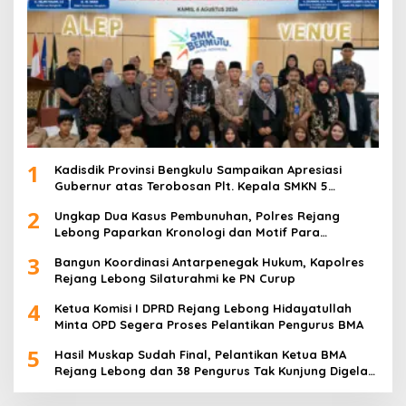
1
Kadisdik Provinsi Bengkulu Sampaikan Apresiasi
Gubernur atas Terobosan Plt. Kepala SMKN 5
Kepahiang Bagikan 215 Sepatu Dan Baju Gratis
2
Ungkap Dua Kasus Pembunuhan, Polres Rejang
Lebong Paparkan Kronologi dan Motif Para
Tersangka
3
Bangun Koordinasi Antarpenegak Hukum, Kapolres
Rejang Lebong Silaturahmi ke PN Curup
4
Ketua Komisi I DPRD Rejang Lebong Hidayatullah
Minta OPD Segera Proses Pelantikan Pengurus BMA
5
Hasil Muskap Sudah Final, Pelantikan Ketua BMA
Rejang Lebong dan 38 Pengurus Tak Kunjung Digelar,
Ada Apa?