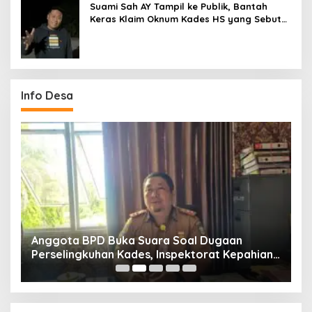
Suami Sah AY Tampil ke Publik, Bantah
Keras Klaim Oknum Kades HS yang Sebut
AY Cucunya
Info Desa
Anggota BPD Buka Suara Soal Dugaan
D
uk
Perselingkuhan Kades, Inspektorat Kepahiang
K
Pastikan Akan Panggil Kades Suro Muncar
S
T