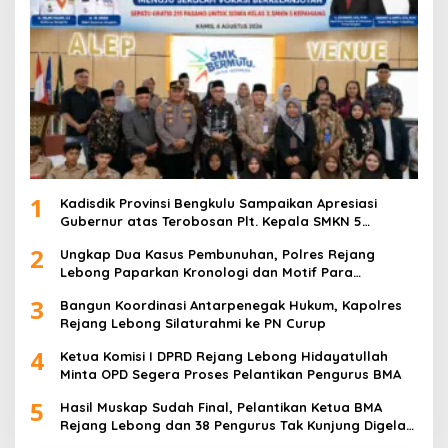
1
Kadisdik Provinsi Bengkulu Sampaikan Apresiasi
Gubernur atas Terobosan Plt. Kepala SMKN 5
Kepahiang Bagikan 215 Sepatu Dan Baju Gratis
2
Ungkap Dua Kasus Pembunuhan, Polres Rejang
Lebong Paparkan Kronologi dan Motif Para
Tersangka
3
Bangun Koordinasi Antarpenegak Hukum, Kapolres
Rejang Lebong Silaturahmi ke PN Curup
4
Ketua Komisi I DPRD Rejang Lebong Hidayatullah
Minta OPD Segera Proses Pelantikan Pengurus BMA
5
Hasil Muskap Sudah Final, Pelantikan Ketua BMA
Rejang Lebong dan 38 Pengurus Tak Kunjung Digelar,
Ada Apa?