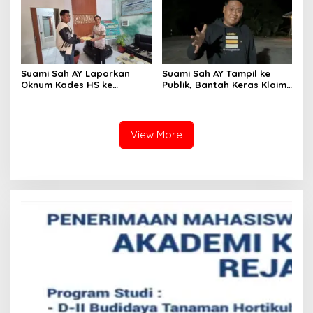
Anyar Bantah Tegas
Suami Sah AY Laporkan
Suami Sah AY Tampil ke
Oknum Kades HS ke
Publik, Bantah Keras Klaim
Inspektorat, Tolak Tawaran
Oknum Kades HS yang
Damai Rp3 Juta
Sebut AY Cucunya
View More