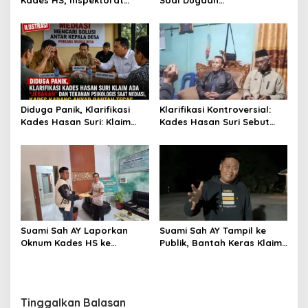
Kades HS, Inspektorat
Soal Dugaan
Kepahiang Panggil Pelapor
Perselingkuhan Kades,
untuk Dimintai Keterangan
Inspektorat Kepahiang
Pastikan Akan Panggil
Kades Suro Muncar
Diduga Panik, Klarifikasi
Klarifikasi Kontroversial:
Kades Hasan Suri: Klaim
Kades Hasan Suri Sebut
Ada “Jebakan” dan
Media “Butuh Uang”,
Tekanan Psikologis Saat
Padahal Pernah Tawarkan
Mediasi, Kades Karang
Suap
Anyar Bantah Tegas
Suami Sah AY Laporkan
Suami Sah AY Tampil ke
Oknum Kades HS ke
Publik, Bantah Keras Klaim
Inspektorat, Tolak Tawaran
Oknum Kades HS yang
Damai Rp3 Juta
Sebut AY Cucunya
Tinggalkan Balasan