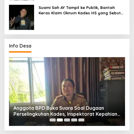
Suami Sah AY Tampil ke Publik, Bantah
Keras Klaim Oknum Kades HS yang Sebut
AY Cucunya
Info Desa
Anggota BPD Buka Suara Soal Dugaan
D
uk
Perselingkuhan Kades, Inspektorat Kepahiang
K
Pastikan Akan Panggil Kades Suro Muncar
S
T