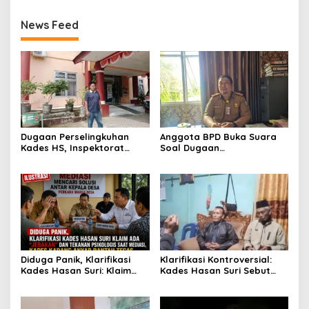
News Feed
Dugaan Perselingkuhan
Anggota BPD Buka Suara
Kades HS, Inspektorat
Soal Dugaan
Kepahiang Panggil Pelapor
Perselingkuhan Kades,
untuk Dimintai Keterangan
Inspektorat Kepahiang
Pastikan Akan Panggil
Kades Suro Muncar
Diduga Panik, Klarifikasi
Klarifikasi Kontroversial:
Kades Hasan Suri: Klaim
Kades Hasan Suri Sebut
Ada “Jebakan” dan
Media “Butuh Uang”,
Tekanan Psikologis Saat
Padahal Pernah Tawarkan
Mediasi, Kades Karang
Suap