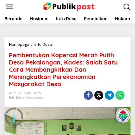
Lewati
ke
konten
Beranda
Nasional
Info Desa
Pendidikan
Hukum
Pembentukan
Homepage
/
Info Desa
Koperasi
Pembentukan Koperasi Merah Putih
Merah
Putih
Desa Pekalongan, Kades: Salah Satu
Desa
Cara Membangkitkan Dan
Pekalongan,
Meningkatkan Perekonomian
Kades:
Salah
Masyarakat Desa
Satu
Cara
Admin2
2 Mei 2025
Info Desa
,
Kepahiang
Membangkitkan
Dan
Meningkatkan
Perekonomian
Masyarakat
Desa