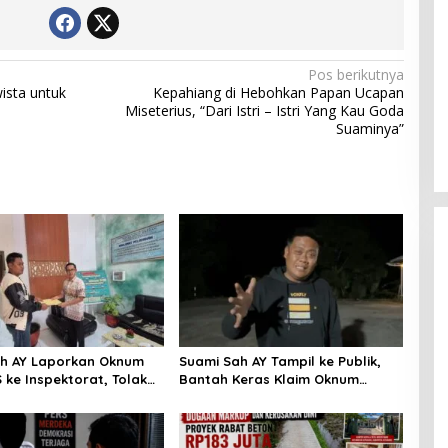
Pos berikutnya
ista untuk
Kepahiang di Hebohkan Papan Ucapan
Miseterius, “Dari Istri – Istri Yang Kau Goda
Anggota BPD Buka Suara Soal
Suaminya”
Dugaan Perselingkuhan Kades,
Inspektorat Kepahiang Pastikan
Akan Panggil Kades Suro Muncar
h AY Laporkan Oknum
Suami Sah AY Tampil ke Publik,
 ke Inspektorat, Tolak
Bantah Keras Klaim Oknum
Damai Rp3 Juta
Kades HS yang Sebut AY
Cucunya