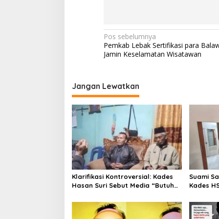
Navigasi
Pos sebelumnya
Pemkab Lebak Sertifikasi para Balaw
pos
Jamin Keselamatan Wisatawan
Jangan Lewatkan
Klarifikasi Kontroversial: Kades
Suami Sa
Hasan Suri Sebut Media “Butuh
Kades HS
Uang”, Padahal Pernah
Tawaran 
Tawarkan Suap