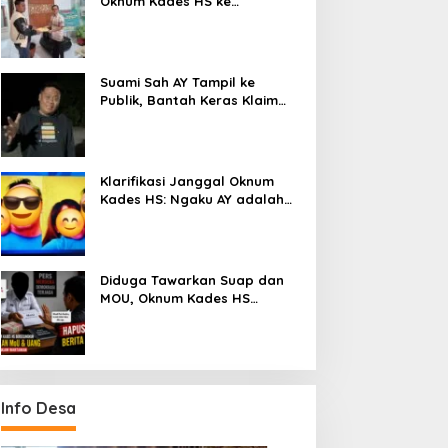
Oknum Kades HS ke
Inspektorat, Tolak Tawaran
Damai Rp3 Juta
Suami Sah AY Tampil ke
Publik, Bantah Keras Klaim
Oknum Kades HS yang Sebut
AY Cucunya
Klarifikasi Janggal Oknum
Kades HS: Ngaku AY adalah
Cucunya, Namun Tawarkan
Suap dan Gadai Motor demi
Hentikan Berita
Diduga Tawarkan Suap dan
MOU, Oknum Kades HS
Datangi Wartawan untuk
Minta Hapus Berita Dugaan
Perselingkuhan
Info Desa