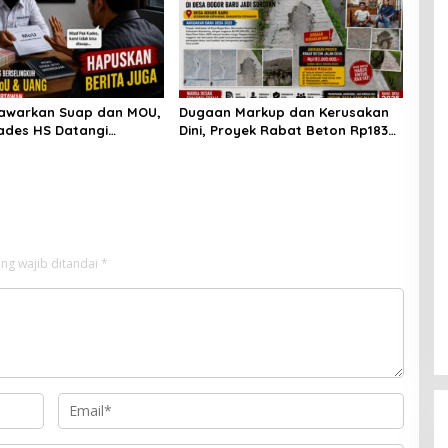
Tawarkan Suap dan MOU,
Dugaan Markup dan Kerusakan
ades HS Datangi
Dini, Proyek Rabat Beton Rp183
 untuk Minta Hapus
Juta di Desa Bogor Baru Jadi
ugaan Perselingkuhan
Sorotan
ng wajib ditandai
*