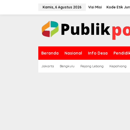
Lewati
ke
Kamis, 6 Agustus 2026
Visi Misi
Kode Etik Jur
konten
Beranda
Nasional
Info Desa
Pendidi
Jakarta
Bengkulu
Rejang Lebong
Kepahiang