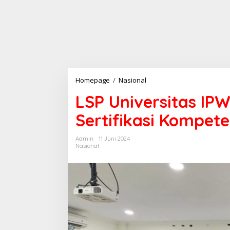
LSP
Homepage
/
Nasional
Universitas
LSP Universitas IP
IPWIJA
Laksanakan
Sertifikasi Kompet
Sertifikasi
Kompetensi
Kerja
Admin
11 Juni 2024
bagi
Nasional
Mahasiswa