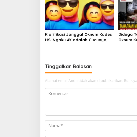
Klarifikasi Janggal Oknum Kades
Diduga 
HS: Ngaku AY adalah Cucunya,
Oknum K
Namun Tawarkan Suap dan
Wartawan
Gadai Motor demi Hentikan
Berita D
Berita
Tinggalkan Balasan
Alamat email Anda tidak akan dipublikasikan.
Ruas ya