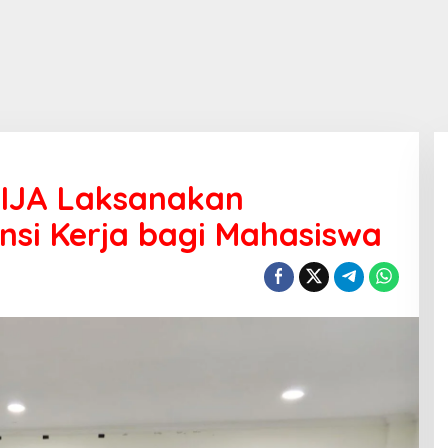
WIJA Laksanakan
ensi Kerja bagi Mahasiswa