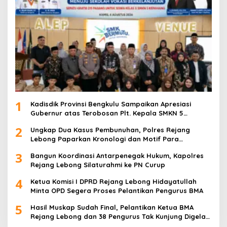
1
Kadisdik Provinsi Bengkulu Sampaikan Apresiasi
Gubernur atas Terobosan Plt. Kepala SMKN 5
Kepahiang Bagikan 215 Sepatu Dan Baju Gratis
2
Ungkap Dua Kasus Pembunuhan, Polres Rejang
Lebong Paparkan Kronologi dan Motif Para
Tersangka
3
Bangun Koordinasi Antarpenegak Hukum, Kapolres
Rejang Lebong Silaturahmi ke PN Curup
4
Ketua Komisi I DPRD Rejang Lebong Hidayatullah
Minta OPD Segera Proses Pelantikan Pengurus BMA
5
Hasil Muskap Sudah Final, Pelantikan Ketua BMA
Rejang Lebong dan 38 Pengurus Tak Kunjung Digelar,
Ada Apa?