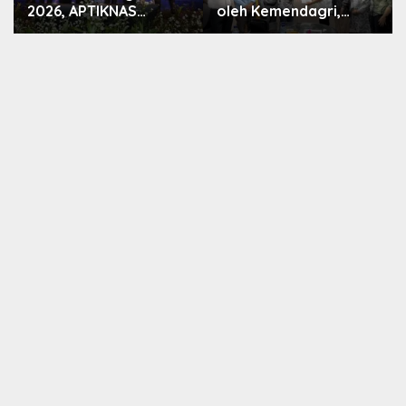
2026, APTIKNAS
oleh Kemendagri,
Dorong Percepatan
GAPERKASINDO
RUU KKS untuk
Tawarkan Solusi
Memperkuat
Inovatif untuk
Kedaulatan Digital
Pemerintah Daerah
Indonesia