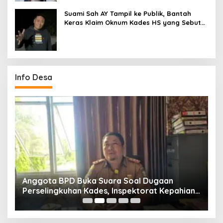
Suami Sah AY Tampil ke Publik, Bantah
Keras Klaim Oknum Kades HS yang Sebut
AY Cucunya
Info Desa
Anggota BPD Buka Suara Soal Dugaan
D
uk
Perselingkuhan Kades, Inspektorat Kepahiang
K
Pastikan Akan Panggil Kades Suro Muncar
S
T