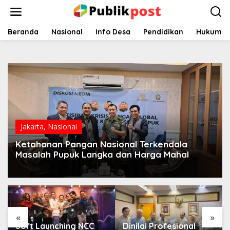
Lewati
ke
konten
Beranda
Nasional
Info Desa
Pendidikan
Hukum
Jakarta
,
Nasional
Ketahanan Pangan Nasional Terkendala
Masalah Pupuk Langka dan Harga Mahal
«
»
Soft Launching NCC
Dinilai Profesional