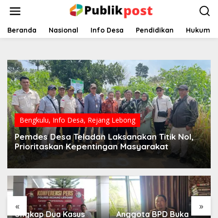
Lewati
ke
konten
Beranda
Nasional
Info Desa
Pendidikan
Hukum
Bengkulu
,
Info Desa
,
Rejang Lebong
Pemdes Desa Teladan Laksanakan Titik Nol,
Prioritaskan Kepentingan Masyarakat
«
»
Ungkap Dua Kasus
Anggota BPD Buka