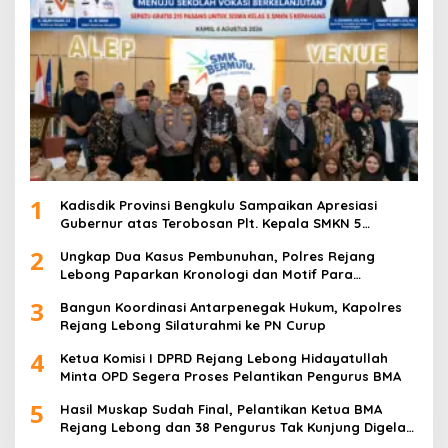
1
Kadisdik Provinsi Bengkulu Sampaikan Apresiasi
Gubernur atas Terobosan Plt. Kepala SMKN 5
Kepahiang Bagikan 215 Sepatu Dan Baju Gratis
2
Ungkap Dua Kasus Pembunuhan, Polres Rejang
Lebong Paparkan Kronologi dan Motif Para
Tersangka
3
Bangun Koordinasi Antarpenegak Hukum, Kapolres
Rejang Lebong Silaturahmi ke PN Curup
4
Ketua Komisi I DPRD Rejang Lebong Hidayatullah
Minta OPD Segera Proses Pelantikan Pengurus BMA
5
Hasil Muskap Sudah Final, Pelantikan Ketua BMA
Rejang Lebong dan 38 Pengurus Tak Kunjung Digelar,
Ada Apa?