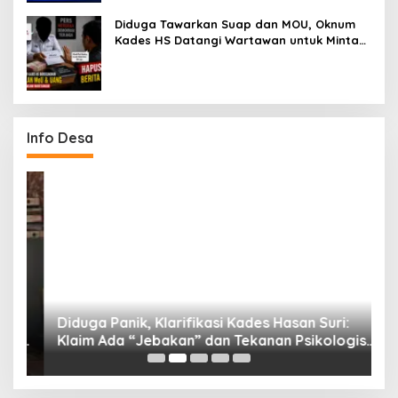
Diduga Tawarkan Suap dan MOU, Oknum
Kades HS Datangi Wartawan untuk Minta
Hapus Berita Dugaan Perselingkuhan
Info Desa
Diduga Panik, Klarifikasi Kades Hasan Suri:
K
ng
Klaim Ada “Jebakan” dan Tekanan Psikologis
S
Saat Mediasi, Kades Karang Anyar Bantah
T
Tegas