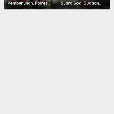
Pembunuhan, Polres
Suara Soal Dugaan
Rejang Lebong
Perselingkuhan Kades,
Paparkan Kronologi
Inspektorat Kepahiang
dan Motif Para
Pastikan Akan Panggil
Tersangka
Kades Suro Muncar