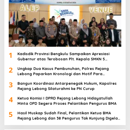
1
Kadisdik Provinsi Bengkulu Sampaikan Apresiasi
Gubernur atas Terobosan Plt. Kepala SMKN 5
Kepahiang Bagikan 215 Sepatu Dan Baju Gratis
2
Ungkap Dua Kasus Pembunuhan, Polres Rejang
Lebong Paparkan Kronologi dan Motif Para
Tersangka
3
Bangun Koordinasi Antarpenegak Hukum, Kapolres
Rejang Lebong Silaturahmi ke PN Curup
4
Ketua Komisi I DPRD Rejang Lebong Hidayatullah
Minta OPD Segera Proses Pelantikan Pengurus BMA
5
Hasil Muskap Sudah Final, Pelantikan Ketua BMA
Rejang Lebong dan 38 Pengurus Tak Kunjung Digelar,
Ada Apa?