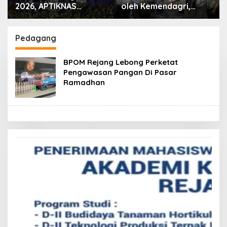
2026, APTIKNAS
oleh Kemendagri,
Dorong Percepatan
GAPERKASINDO
RUU KKS untuk
Tawarkan Solusi
Memperkuat
Inovatif untuk
Pedagang
Kedaulatan Digital
Pemerintah Daerah
Indonesia
BPOM Rejang Lebong Perketat
Pengawasan Pangan Di Pasar
Ramadhan