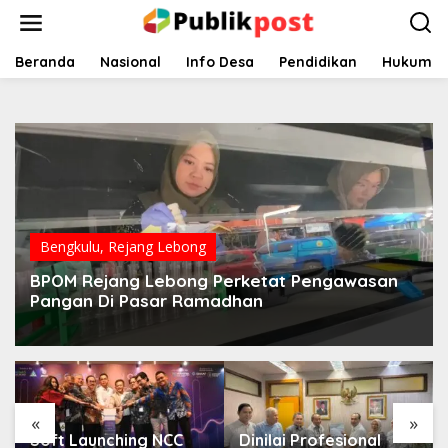
Lewati
ke
konten
Beranda
Nasional
Info Desa
Pendidikan
Hukum
Bengkulu
,
Rejang Lebong
BPOM Rejang Lebong Perketat Pengawasan
Pangan Di Pasar Ramadhan
«
»
Soft Launching NCC
Dinilai Profesional