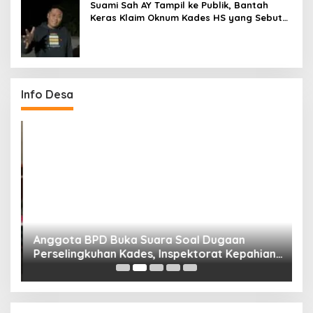
Suami Sah AY Tampil ke Publik, Bantah
Keras Klaim Oknum Kades HS yang Sebut
AY Cucunya
Info Desa
Anggota BPD Buka Suara Soal Dugaan
D
uk
Perselingkuhan Kades, Inspektorat Kepahiang
K
Pastikan Akan Panggil Kades Suro Muncar
S
T