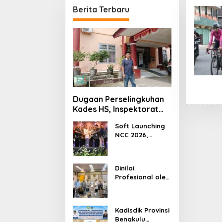
Berita Terbaru
Dugaan Perselingkuhan
Kades HS, Inspektorat
Kepahiang Panggil
Soft Launching
Pelapor untuk Dimintai
NCC 2026,
Keterangan
APTIKNAS
Dorong
Percepatan RUU
Dinilai
KKS untuk
Profesional oleh
Memperkuat
Kemendagri,
Kedaulatan
GAPERKASINDO
Digital Indonesia
Tawarkan Solusi
Kadisdik Provinsi
Inovatif untuk
Bengkulu
Pemerintah