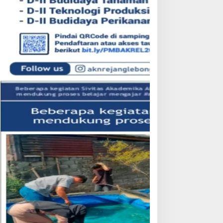
ngkap Dua Kasus
Dugaan Perselingkuhan
embunuhan, Polres
Kades HS, Inspektorat
ejang Lebong Paparkan
Kepahiang Panggil Pelapor
ronologi dan Motif Para
untuk Dimintai Keterangan
ersangka