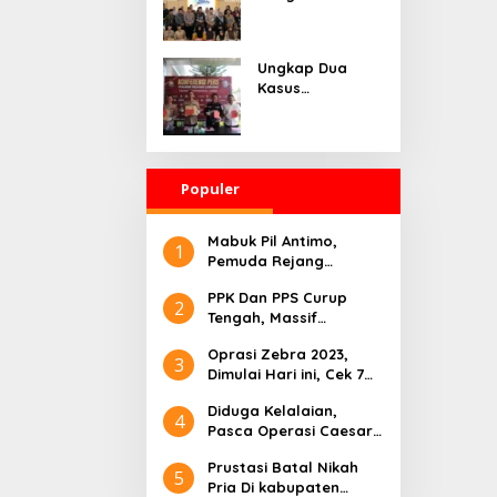
Sampaikan
Daerah
Apresiasi
Gubernur atas
Ungkap Dua
Terobosan Plt.
Kasus
Kepala SMKN 5
Pembunuhan,
Kepahiang
Polres Rejang
Bagikan 215
Lebong
Sepatu Dan Baju
Paparkan
Gratis
Populer
Kronologi dan
Motif Para
Tersangka
Mabuk Pil Antimo,
1
Pemuda Rejang
Lebong Ditemukan
PPK Dan PPS Curup
Tewas Dalam Kolam
2
Tengah, Massif
Sosialisasikan Pemilu
Oprasi Zebra 2023,
2024
3
Dimulai Hari ini, Cek 7
Pelanggaran Sasaran
Diduga Kelalaian,
4
Pasca Operasi Caesar,
Pasien Rumah Sakit AN
Prustasi Batal Nikah
NISSA, Alami Sakit
5
Pria Di kabupaten
Perut Dan