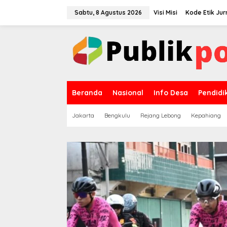
Lewati
ke
Sabtu, 8 Agustus 2026
Visi Misi
Kode Etik Jurn
konten
Beranda
Nasional
Info Desa
Pendidi
Jakarta
Bengkulu
Rejang Lebong
Kepahiang