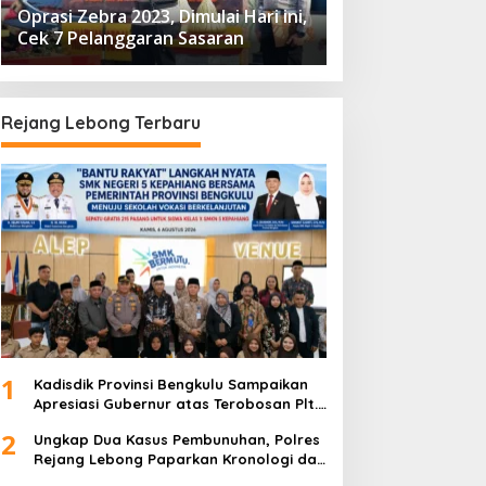
Oprasi Zebra 2023, Dimulai Hari ini,
Cek 7 Pelanggaran Sasaran
Rejang Lebong Terbaru
1
Kadisdik Provinsi Bengkulu Sampaikan
Apresiasi Gubernur atas Terobosan Plt.
Kepala SMKN 5 Kepahiang Bagikan 215
2
Ungkap Dua Kasus Pembunuhan, Polres
Sepatu Dan Baju Gratis
Rejang Lebong Paparkan Kronologi dan
Motif Para Tersangka