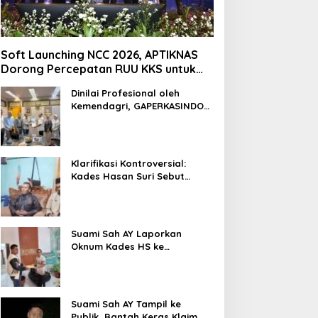
Soft Launching NCC 2026, APTIKNAS
Dorong Percepatan RUU KKS untuk
Memperkuat Kedaulatan Digital
Dinilai Profesional oleh
Indonesia
Kemendagri, GAPERKASINDO
Tawarkan Solusi Inovatif
untuk Pemerintah Daerah
Klarifikasi Kontroversial:
Kades Hasan Suri Sebut
Media “Butuh Uang”, Padahal
Pernah Tawarkan Suap
Suami Sah AY Laporkan
Oknum Kades HS ke
Inspektorat, Tolak Tawaran
Damai Rp3 Juta
Suami Sah AY Tampil ke
Publik, Bantah Keras Klaim