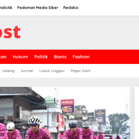
alistik
Pedoman Media Siber
Redaksi
kan
Hukum
Politik
Bisnis
Fashion
Lebong
Sumsel
Lubuk Linggau
Pagar Alam