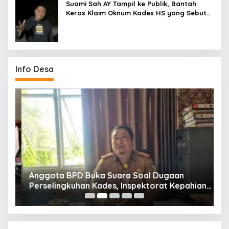
Suami Sah AY Tampil ke Publik, Bantah
Keras Klaim Oknum Kades HS yang Sebut
AY Cucunya
Info Desa
Anggota BPD Buka Suara Soal Dugaan
D
uk
Perselingkuhan Kades, Inspektorat Kepahiang
K
Pastikan Akan Panggil Kades Suro Muncar
S
T