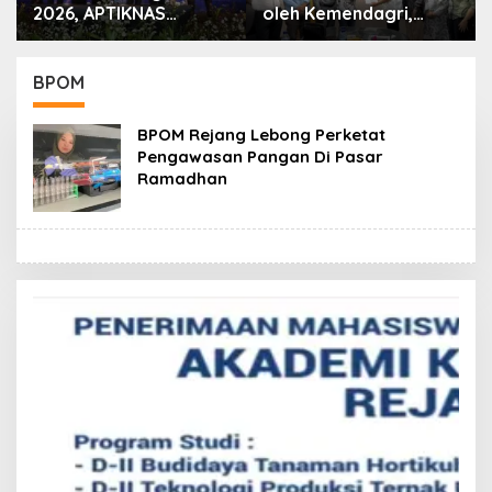
2026, APTIKNAS
oleh Kemendagri,
Dorong Percepatan
GAPERKASINDO
RUU KKS untuk
Tawarkan Solusi
Memperkuat
Inovatif untuk
BPOM
Kedaulatan Digital
Pemerintah Daerah
Indonesia
BPOM Rejang Lebong Perketat
Pengawasan Pangan Di Pasar
Ramadhan