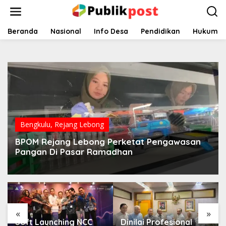
Lewati
ke
konten
Beranda
Nasional
Info Desa
Pendidikan
Hukum
Bengkulu
,
Rejang Lebong
BPOM Rejang Lebong Perketat Pengawasan
Pangan Di Pasar Ramadhan
«
»
Soft Launching NCC
Dinilai Profesional