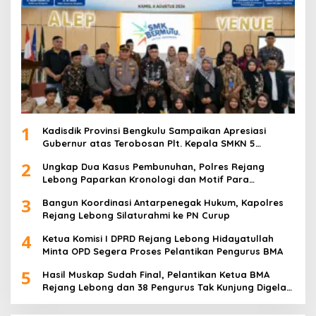
1
Kadisdik Provinsi Bengkulu Sampaikan Apresiasi
Gubernur atas Terobosan Plt. Kepala SMKN 5
Kepahiang Bagikan 215 Sepatu Dan Baju Gratis
2
Ungkap Dua Kasus Pembunuhan, Polres Rejang
Lebong Paparkan Kronologi dan Motif Para
Tersangka
3
Bangun Koordinasi Antarpenegak Hukum, Kapolres
Rejang Lebong Silaturahmi ke PN Curup
4
Ketua Komisi I DPRD Rejang Lebong Hidayatullah
Minta OPD Segera Proses Pelantikan Pengurus BMA
5
Hasil Muskap Sudah Final, Pelantikan Ketua BMA
Rejang Lebong dan 38 Pengurus Tak Kunjung Digelar,
Ada Apa?