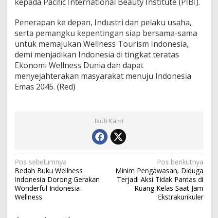
kepada Pacific International Beauty Institute (PIBI).
Penerapan ke depan, Industri dan pelaku usaha,
serta pemangku kepentingan siap bersama-sama
untuk memajukan Wellness Tourism Indonesia,
demi menjadikan Indonesia di tingkat teratas
Ekonomi Wellness Dunia dan dapat
menyejahterakan masyarakat menuju Indonesia
Emas 2045. (Red)
Ikuti Kami
Navigasi
Pos sebelumnya
Pos berikutnya
Bedah Buku Wellness
Minim Pengawasan, Diduga
pos
Indonesia Dorong Gerakan
Terjadi Aksi Tidak Pantas di
Wonderful Indonesia
Ruang Kelas Saat Jam
Wellness
Ekstrakurikuler