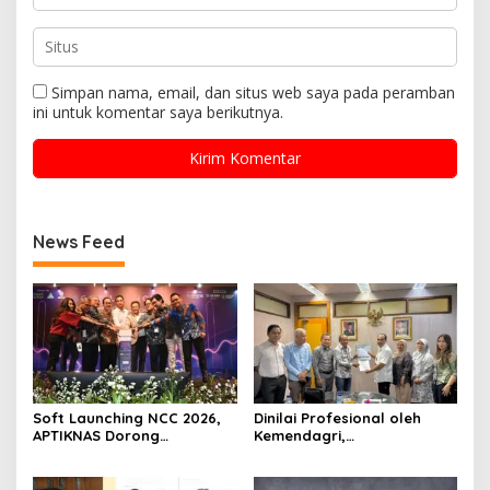
Simpan nama, email, dan situs web saya pada peramban
ini untuk komentar saya berikutnya.
News Feed
Soft Launching NCC 2026,
Dinilai Profesional oleh
APTIKNAS Dorong
Kemendagri,
Percepatan RUU KKS untuk
GAPERKASINDO Tawarkan
Memperkuat Kedaulatan
Solusi Inovatif untuk
Digital Indonesia
Pemerintah Daerah