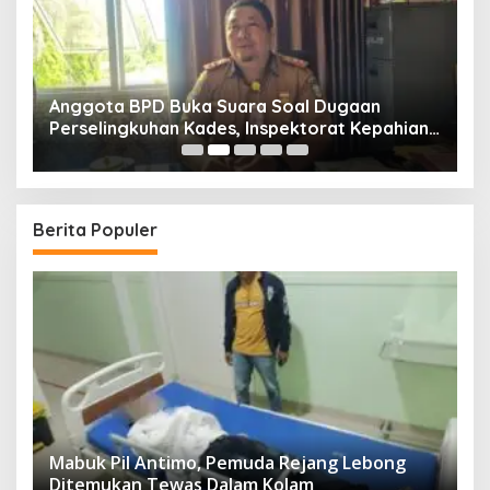
Anggota BPD Buka Suara Soal Dugaan
D
uk
Perselingkuhan Kades, Inspektorat Kepahiang
K
Pastikan Akan Panggil Kades Suro Muncar
S
T
Berita Populer
Mabuk Pil Antimo, Pemuda Rejang Lebong
Ditemukan Tewas Dalam Kolam