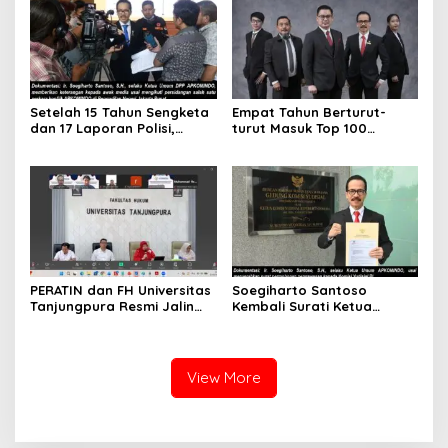
Setelah 15 Tahun Sengketa
Empat Tahun Berturut-
dan 17 Laporan Polisi,
turut Masuk Top 100
APKOMINDO Harapkan
Indonesian Law Firms,
Kepastian Administrasi
Mustika Raja Law Office
Perkara Kasasi Nomor 431
Perkuat Peran sebagai
K/TUN/2026
Mitra Strategis Dunia
Usaha
PERATIN dan FH Universitas
Soegiharto Santoso
Tanjungpura Resmi Jalin
Kembali Surati Ketua
Kerja Sama Strategis untuk
Mahkamah Agung Terkait
Memperkuat Ekosistem
Perkara Kasasi No. 431
Hukum Digital dan
K/TUN/2026 dan Infokan
Pengembangan Profesi
adanya 16 LP Perkara
View More
Advokat
APKOMINDO