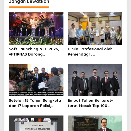
Jangan Lewatkan
Soft Launching NCC 2026,
Dinilai Profesional oleh
APTIKNAS Dorong
Kemendagri,
Percepatan RUU KKS untuk
GAPERKASINDO Tawarkan
Memperkuat Kedaulatan
Solusi Inovatif untuk
Digital Indonesia
Pemerintah Daerah
Setelah 15 Tahun Sengketa
Empat Tahun Berturut-
dan 17 Laporan Polisi,
turut Masuk Top 100
APKOMINDO Harapkan
Indonesian Law Firms,
Kepastian Administrasi
Mustika Raja Law Office
Perkara Kasasi Nomor 431
Perkuat Peran sebagai
K/TUN/2026
Mitra Strategis Dunia