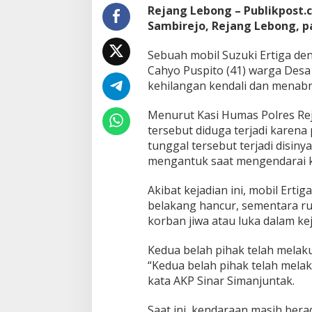
Rejang Lebong – Publikpost.
Sambirejo, Rejang Lebong, pa
Sebuah mobil Suzuki Ertiga de
Cahyo Puspito (41) warga Desa 
kehilangan kendali dan menab
Menurut Kasi Humas Polres Rej
tersebut diduga terjadi karen
tunggal tersebut terjadi disiny
mengantuk saat mengendarai ke
Akibat kejadian ini, mobil Ert
belakang hancur, sementara ru
korban jiwa atau luka dalam kej
Kedua belah pihak telah melaku
“Kedua belah pihak telah melak
kata AKP Sinar Simanjuntak.
Saat ini, kendaraan masih bera