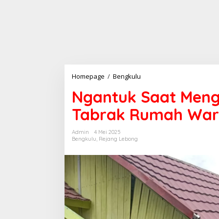
Ngantuk
Homepage
/
Bengkulu
Saat
Ngantuk Saat Meng
Mengemudi
Mobil
Tabrak Rumah Wa
Ertiga
Tabrak
Rumah
Admin
4 Mei 2025
Warga
Bengkulu
,
Rejang Lebong