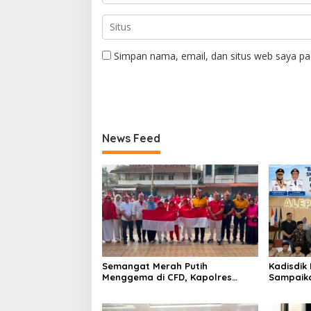
Simpan nama, email, dan situs web saya pa
News Feed
Semangat Merah Putih
Kadisdik 
Menggema di CFD, Kapolres
Sampaika
Rejang Lebong Turun Langsung
atas Ter
Bagikan Bendera
5 Kepahi
Dan Baju