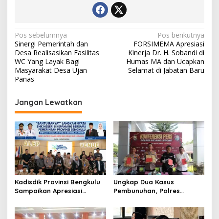
Navigasi
Pos sebelumnya
Pos berikutnya
Sinergi Pemerintah dan
FORSIMEMA Apresiasi
pos
Desa Realisasikan Fasilitas
Kinerja Dr. H. Sobandi di
WC Yang Layak Bagi
Humas MA dan Ucapkan
Masyarakat Desa Ujan
Selamat di Jabatan Baru
Panas
Jangan Lewatkan
Kadisdik Provinsi Bengkulu
Ungkap Dua Kasus
Sampaikan Apresiasi
Pembunuhan, Polres
Gubernur atas Terobosan
Rejang Lebong Paparkan
Plt. Kepala SMKN 5
Kronologi dan Motif Para
Kepahiang Bagikan 215
Tersangka