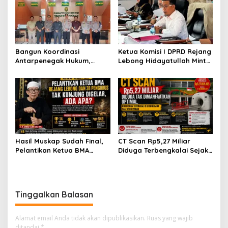
Sepatu Dan Baju Gratis
Bangun Koordinasi
Ketua Komisi I DPRD Rejang
Antarpenegak Hukum,
Lebong Hidayatullah Minta
Kapolres Rejang Lebong
OPD Segera Proses
Silaturahmi ke PN Curup
Pelantikan Pengurus BMA
Hasil Muskap Sudah Final,
CT Scan Rp5,27 Miliar
Pelantikan Ketua BMA
Diduga Terbengkalai Sejak
Rejang Lebong dan 38
2017, RSUD Curup Kini
Pengurus Tak Kunjung
Terima Unit Baru
Digelar, Ada Apa?
Tinggalkan Balasan
Alamat email Anda tidak akan dipublikasikan.
Ruas yang wajib
ditandai
*