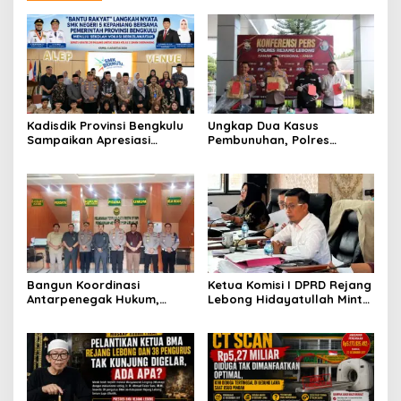
Kadisdik Provinsi Bengkulu
Ungkap Dua Kasus
Sampaikan Apresiasi
Pembunuhan, Polres
Gubernur atas Terobosan
Rejang Lebong Paparkan
Plt. Kepala SMKN 5
Kronologi dan Motif Para
Kepahiang Bagikan 215
Tersangka
Sepatu Dan Baju Gratis
Bangun Koordinasi
Ketua Komisi I DPRD Rejang
Antarpenegak Hukum,
Lebong Hidayatullah Minta
Kapolres Rejang Lebong
OPD Segera Proses
Silaturahmi ke PN Curup
Pelantikan Pengurus BMA