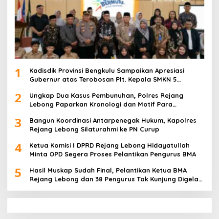
1
Kadisdik Provinsi Bengkulu Sampaikan Apresiasi
Gubernur atas Terobosan Plt. Kepala SMKN 5
Kepahiang Bagikan 215 Sepatu Dan Baju Gratis
2
Ungkap Dua Kasus Pembunuhan, Polres Rejang
Lebong Paparkan Kronologi dan Motif Para
Tersangka
3
Bangun Koordinasi Antarpenegak Hukum, Kapolres
Rejang Lebong Silaturahmi ke PN Curup
4
Ketua Komisi I DPRD Rejang Lebong Hidayatullah
Minta OPD Segera Proses Pelantikan Pengurus BMA
5
Hasil Muskap Sudah Final, Pelantikan Ketua BMA
Rejang Lebong dan 38 Pengurus Tak Kunjung Digelar,
Ada Apa?