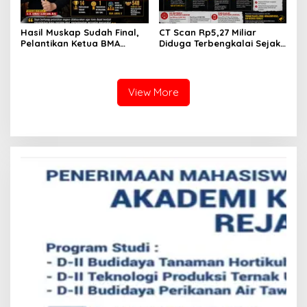
Hasil Muskap Sudah Final,
CT Scan Rp5,27 Miliar
Pelantikan Ketua BMA
Diduga Terbengkalai Sejak
Rejang Lebong dan 38
2017, RSUD Curup Kini
Pengurus Tak Kunjung
Terima Unit Baru
Digelar, Ada Apa?
View More