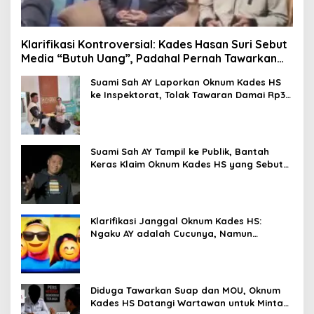
Klarifikasi Kontroversial: Kades Hasan Suri Sebut
Media “Butuh Uang”, Padahal Pernah Tawarkan
Suap
Suami Sah AY Laporkan Oknum Kades HS
ke Inspektorat, Tolak Tawaran Damai Rp3
Juta
Suami Sah AY Tampil ke Publik, Bantah
Keras Klaim Oknum Kades HS yang Sebut
AY Cucunya
Klarifikasi Janggal Oknum Kades HS:
Ngaku AY adalah Cucunya, Namun
Tawarkan Suap dan Gadai Motor demi
Hentikan Berita
Diduga Tawarkan Suap dan MOU, Oknum
Kades HS Datangi Wartawan untuk Minta