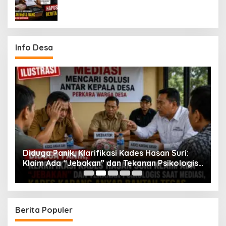
Hapus Berita Dugaan Perselingkuhan
Info Desa
Diduga Panik, Klarifikasi Kades Hasan Suri:
K
ng
Klaim Ada “Jebakan” dan Tekanan Psikologis
S
Saat Mediasi, Kades Karang Anyar Bantah
T
Tegas
Berita Populer