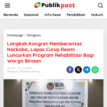
Lewati
ke
konten
Beranda
Nasional
Info Desa
Pendidikan
Hukum
Langkah
Homepage
/
Bengkulu
Kongret
Langkah Kongret Memberantas
Memberantas
Narkoba,
Narkoba, Lapas Curup Resmi
Lapas
Luncurkan Program Rehabilitasi Bagi
Curup
Warga Binaan
Resmi
Luncurkan
Admin
31 Juli 2025
Program
Bengkulu
,
Rejang Lebong
Rehabilitasi
Bagi
Warga
Binaan