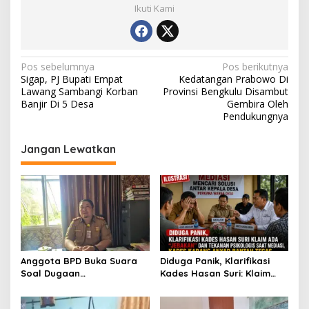
Ikuti Kami
Navigasi
Pos sebelumnya
Pos berikutnya
Sigap, PJ Bupati Empat
Kedatangan Prabowo Di
pos
Lawang Sambangi Korban
Provinsi Bengkulu Disambut
Banjir Di 5 Desa
Gembira Oleh
Pendukungnya
Jangan Lewatkan
Anggota BPD Buka Suara
Diduga Panik, Klarifikasi
Soal Dugaan
Kades Hasan Suri: Klaim
Perselingkuhan Kades,
Ada “Jebakan” dan
Inspektorat Kepahiang
Tekanan Psikologis Saat