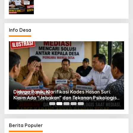
Hapus Berita Dugaan Perselingkuhan
Info Desa
Diduga Panik, Klarifikasi Kades Hasan Suri:
K
ng
Klaim Ada “Jebakan” dan Tekanan Psikologis
S
Saat Mediasi, Kades Karang Anyar Bantah
T
Tegas
Berita Populer