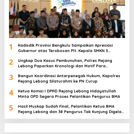
1
Kadisdik Provinsi Bengkulu Sampaikan Apresiasi
Gubernur atas Terobosan Plt. Kepala SMKN 5
Kepahiang Bagikan 215 Sepatu Dan Baju Gratis
2
Ungkap Dua Kasus Pembunuhan, Polres Rejang
Lebong Paparkan Kronologi dan Motif Para
Tersangka
3
Bangun Koordinasi Antarpenegak Hukum, Kapolres
Rejang Lebong Silaturahmi ke PN Curup
4
Ketua Komisi I DPRD Rejang Lebong Hidayatullah
Minta OPD Segera Proses Pelantikan Pengurus BMA
5
Hasil Muskap Sudah Final, Pelantikan Ketua BMA
Rejang Lebong dan 38 Pengurus Tak Kunjung Digelar,
Ada Apa?