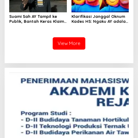
Suami Sah AY Tampil ke
Klarifikasi Janggal Oknum
Publik, Bantah Keras Klaim
Kades HS: Ngaku AY adalah
Oknum Kades HS yang
Cucunya, Namun Tawarkan
Sebut AY Cucunya
Suap dan Gadai Motor
demi Hentikan Berita
View More