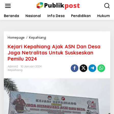
Lewati
ke
konten
Beranda
Nasional
Info Desa
Pendidikan
Hukum
Kejari
Homepage
/
Kepahiang
Kepahiang
Kejari Kepahiang Ajak ASN Dan Desa
Ajak
ASN
Jaga Netralitas Untuk Suskseskan
Dan
Pemilu 2024
Desa
Jaga
Admin2
10 Januari 2024
Netralitas
Kepahiang
Untuk
Suskseskan
Pemilu
2024