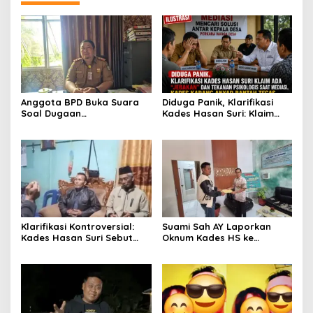
Anggota BPD Buka Suara
Diduga Panik, Klarifikasi
Soal Dugaan
Kades Hasan Suri: Klaim
Perselingkuhan Kades,
Ada “Jebakan” dan
Inspektorat Kepahiang
Tekanan Psikologis Saat
Pastikan Akan Panggil
Mediasi, Kades Karang
Kades Suro Muncar
Anyar Bantah Tegas
Klarifikasi Kontroversial:
Suami Sah AY Laporkan
Kades Hasan Suri Sebut
Oknum Kades HS ke
Media “Butuh Uang”,
Inspektorat, Tolak Tawaran
Padahal Pernah Tawarkan
Damai Rp3 Juta
Suap