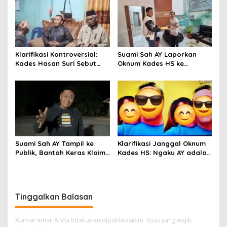
Pastikan Akan Panggil
Mediasi, Kades Karang
Kades Suro Muncar
Anyar Bantah Tegas
Klarifikasi Kontroversial:
Suami Sah AY Laporkan
Kades Hasan Suri Sebut
Oknum Kades HS ke
Media “Butuh Uang”,
Inspektorat, Tolak Tawaran
Padahal Pernah Tawarkan
Damai Rp3 Juta
Suap
Suami Sah AY Tampil ke
Klarifikasi Janggal Oknum
Publik, Bantah Keras Klaim
Kades HS: Ngaku AY adalah
Oknum Kades HS yang
Cucunya, Namun Tawarkan
Sebut AY Cucunya
Suap dan Gadai Motor
demi Hentikan Berita
Tinggalkan Balasan
Alamat email Anda tidak akan dipublikasikan.
Ruas yang wajib