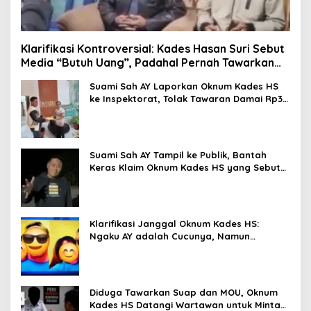
Klarifikasi Kontroversial: Kades Hasan Suri Sebut
Media “Butuh Uang”, Padahal Pernah Tawarkan
Suap
Suami Sah AY Laporkan Oknum Kades HS
ke Inspektorat, Tolak Tawaran Damai Rp3
Juta
Suami Sah AY Tampil ke Publik, Bantah
Keras Klaim Oknum Kades HS yang Sebut
AY Cucunya
Klarifikasi Janggal Oknum Kades HS:
Ngaku AY adalah Cucunya, Namun
Tawarkan Suap dan Gadai Motor demi
Hentikan Berita
Diduga Tawarkan Suap dan MOU, Oknum
Kades HS Datangi Wartawan untuk Minta