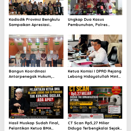
Kadisdik Provinsi Bengkulu
Ungkap Dua Kasus
Sampaikan Apresiasi
Pembunuhan, Polres
Gubernur atas Terobosan
Rejang Lebong Paparkan
Plt. Kepala SMKN 5
Kronologi dan Motif Para
Kepahiang Bagikan 215
Tersangka
Sepatu Dan Baju Gratis
Bangun Koordinasi
Ketua Komisi I DPRD Rejang
Antarpenegak Hukum,
Lebong Hidayatullah Minta
Kapolres Rejang Lebong
OPD Segera Proses
Silaturahmi ke PN Curup
Pelantikan Pengurus BMA
Hasil Muskap Sudah Final,
CT Scan Rp5,27 Miliar
Pelantikan Ketua BMA
Diduga Terbengkalai Sejak