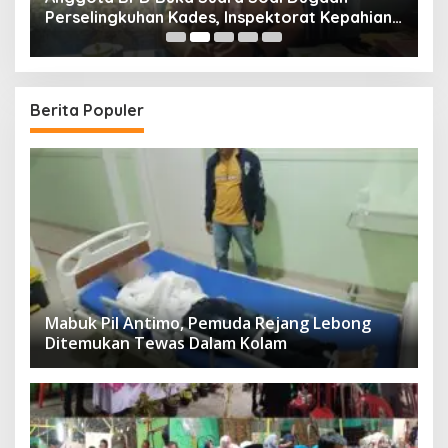
uk
Perselingkuhan Kades, Inspektorat Kepahiang
K
Pastikan Akan Panggil Kades Suro Muncar
S
T
Berita Populer
Mabuk Pil Antimo, Pemuda Rejang Lebong
Ditemukan Tewas Dalam Kolam