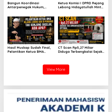
Bangun Koordinasi
Ketua Komisi I DPRD Rejang
Antarpenegak Hukum,
Lebong Hidayatullah Minta
Kapolres Rejang Lebong
OPD Segera Proses
Silaturahmi ke PN Curup
Pelantikan Pengurus BMA
Hasil Muskap Sudah Final,
CT Scan Rp5,27 Miliar
Pelantikan Ketua BMA
Diduga Terbengkalai Sejak
Rejang Lebong dan 38
2017, RSUD Curup Kini
Pengurus Tak Kunjung
Terima Unit Baru
Digelar, Ada Apa?
View More