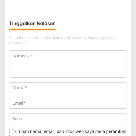
Rejang Lebong dan 38
2017, RSUD Curup Kini
Pengurus Tak Kunjung
Terima Unit Baru
Digelar, Ada Apa?
Tinggalkan Balasan
Alamat email Anda tidak akan dipublikasikan.
Ruas yang wajib
ditandai
*
Simpan nama, email, dan situs web saya pada peramban