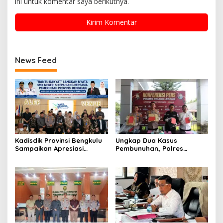
ini untuk komentar saya berikutnya.
News Feed
Kadisdik Provinsi Bengkulu
Ungkap Dua Kasus
Sampaikan Apresiasi
Pembunuhan, Polres
Gubernur atas Terobosan
Rejang Lebong Paparkan
Plt. Kepala SMKN 5
Kronologi dan Motif Para
Kepahiang Bagikan 215
Tersangka
Sepatu Dan Baju Gratis