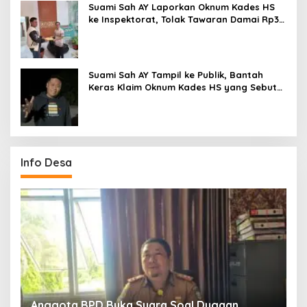
Suami Sah AY Laporkan Oknum Kades HS
ke Inspektorat, Tolak Tawaran Damai Rp3
Juta
Suami Sah AY Tampil ke Publik, Bantah
Keras Klaim Oknum Kades HS yang Sebut
AY Cucunya
Info Desa
Anggota BPD Buka Suara Soal Dugaan
D