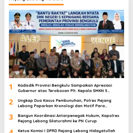
1
Kadisdik Provinsi Bengkulu Sampaikan Apresiasi
Gubernur atas Terobosan Plt. Kepala SMKN 5
Kepahiang Bagikan 215 Sepatu Dan Baju Gratis
2
Ungkap Dua Kasus Pembunuhan, Polres Rejang
Lebong Paparkan Kronologi dan Motif Para
Tersangka
3
Bangun Koordinasi Antarpenegak Hukum, Kapolres
Rejang Lebong Silaturahmi ke PN Curup
4
Ketua Komisi I DPRD Rejang Lebong Hidayatullah