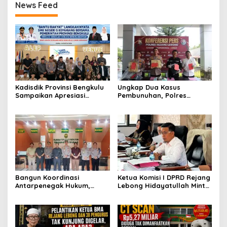
News Feed
Kadisdik Provinsi Bengkulu
Ungkap Dua Kasus
Sampaikan Apresiasi
Pembunuhan, Polres
Gubernur atas Terobosan
Rejang Lebong Paparkan
Plt. Kepala SMKN 5
Kronologi dan Motif Para
Kepahiang Bagikan 215
Tersangka
Sepatu Dan Baju Gratis
Bangun Koordinasi
Ketua Komisi I DPRD Rejang
Antarpenegak Hukum,
Lebong Hidayatullah Minta
Kapolres Rejang Lebong
OPD Segera Proses
Silaturahmi ke PN Curup
Pelantikan Pengurus BMA