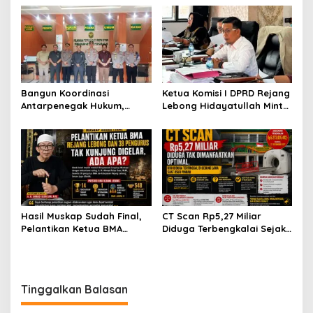
Plt. Kepala SMKN 5
Kronologi dan Motif Para
Kepahiang Bagikan 215
Tersangka
Sepatu Dan Baju Gratis
Bangun Koordinasi
Ketua Komisi I DPRD Rejang
Antarpenegak Hukum,
Lebong Hidayatullah Minta
Kapolres Rejang Lebong
OPD Segera Proses
Silaturahmi ke PN Curup
Pelantikan Pengurus BMA
Hasil Muskap Sudah Final,
CT Scan Rp5,27 Miliar
Pelantikan Ketua BMA
Diduga Terbengkalai Sejak
Rejang Lebong dan 38
2017, RSUD Curup Kini
Pengurus Tak Kunjung
Terima Unit Baru
Digelar, Ada Apa?
Tinggalkan Balasan