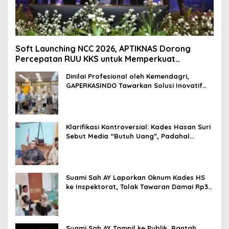
Soft Launching NCC 2026, APTIKNAS Dorong
Percepatan RUU KKS untuk Memperkuat
Kedaulatan Digital Indonesia
Dinilai Profesional oleh Kemendagri,
GAPERKASINDO Tawarkan Solusi Inovatif
untuk Pemerintah Daerah
Klarifikasi Kontroversial: Kades Hasan Suri
Sebut Media “Butuh Uang”, Padahal
Pernah Tawarkan Suap
Suami Sah AY Laporkan Oknum Kades HS
ke Inspektorat, Tolak Tawaran Damai Rp3
Juta
Suami Sah AY Tampil ke Publik, Bantah