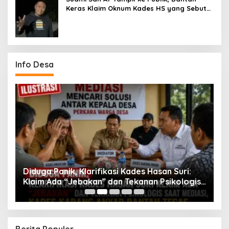
Keras Klaim Oknum Kades HS yang Sebut
AY Cucunya
Info Desa
Diduga Panik, Klarifikasi Kades Hasan Suri:
K
ng
Klaim Ada “Jebakan” dan Tekanan Psikologis
S
Saat Mediasi, Kades Karang Anyar Bantah
T
Tegas
Berita Populer