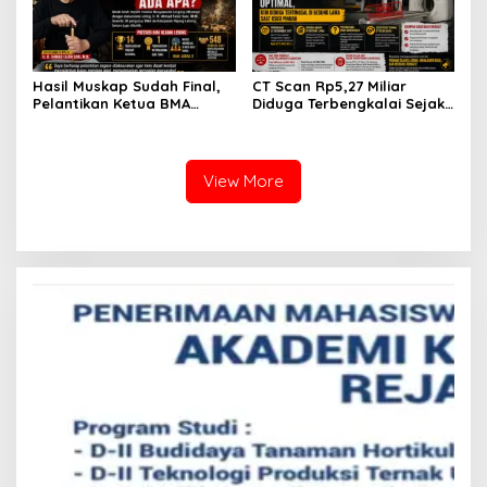
Hasil Muskap Sudah Final,
CT Scan Rp5,27 Miliar
Pelantikan Ketua BMA
Diduga Terbengkalai Sejak
Rejang Lebong dan 38
2017, RSUD Curup Kini
Pengurus Tak Kunjung
Terima Unit Baru
Digelar, Ada Apa?
View More