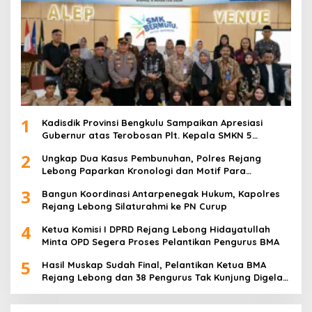
1
Kadisdik Provinsi Bengkulu Sampaikan Apresiasi
Gubernur atas Terobosan Plt. Kepala SMKN 5
Kepahiang Bagikan 215 Sepatu Dan Baju Gratis
2
Ungkap Dua Kasus Pembunuhan, Polres Rejang
Lebong Paparkan Kronologi dan Motif Para
Tersangka
3
Bangun Koordinasi Antarpenegak Hukum, Kapolres
Rejang Lebong Silaturahmi ke PN Curup
4
Ketua Komisi I DPRD Rejang Lebong Hidayatullah
Minta OPD Segera Proses Pelantikan Pengurus BMA
5
Hasil Muskap Sudah Final, Pelantikan Ketua BMA
Rejang Lebong dan 38 Pengurus Tak Kunjung Digelar,
Ada Apa?