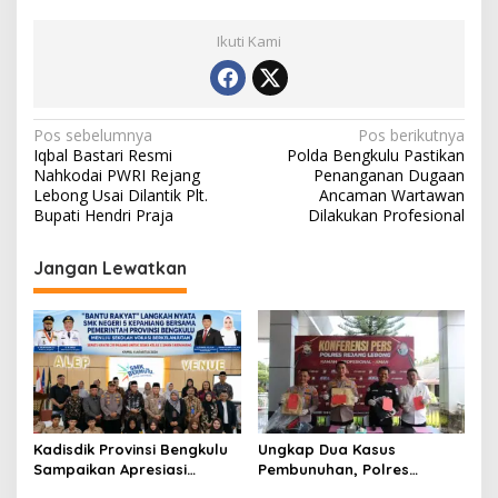
Ikuti Kami
Navigasi
Pos sebelumnya
Pos berikutnya
Iqbal Bastari Resmi
Polda Bengkulu Pastikan
pos
Nahkodai PWRI Rejang
Penanganan Dugaan
Lebong Usai Dilantik Plt.
Ancaman Wartawan
Bupati Hendri Praja
Dilakukan Profesional
Jangan Lewatkan
Kadisdik Provinsi Bengkulu
Ungkap Dua Kasus
Sampaikan Apresiasi
Pembunuhan, Polres
Gubernur atas Terobosan
Rejang Lebong Paparkan