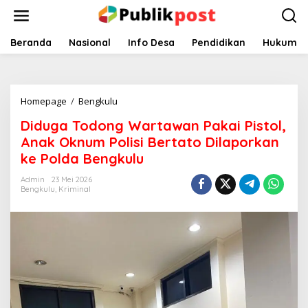
Lewati
ke
konten
Beranda
Nasional
Info Desa
Pendidikan
Hukum
Diduga
Homepage
/
Bengkulu
Todong
Diduga Todong Wartawan Pakai Pistol,
Wartawan
Pakai
Anak Oknum Polisi Bertato Dilaporkan
Pistol,
ke Polda Bengkulu
Anak
Oknum
Admin
23 Mei 2026
Polisi
Bengkulu
,
Kriminal
Bertato
Dilaporkan
ke
Polda
Bengkulu