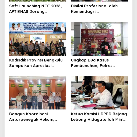
Soft Launching NCC 2026,
Dinilai Profesional oleh
APTIKNAS Dorong
Kemendagri,
Percepatan RUU KKS untuk
GAPERKASINDO Tawarkan
Memperkuat Kedaulatan
Solusi Inovatif untuk
Digital Indonesia
Pemerintah Daerah
Kadisdik Provinsi Bengkulu
Ungkap Dua Kasus
Sampaikan Apresiasi
Pembunuhan, Polres
Gubernur atas Terobosan
Rejang Lebong Paparkan
Plt. Kepala SMKN 5
Kronologi dan Motif Para
Kepahiang Bagikan 215
Tersangka
Sepatu Dan Baju Gratis
Bangun Koordinasi
Ketua Komisi I DPRD Rejang
Antarpenegak Hukum,
Lebong Hidayatullah Minta
Kapolres Rejang Lebong
OPD Segera Proses
Silaturahmi ke PN Curup
Pelantikan Pengurus BMA