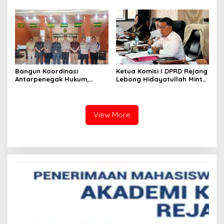
Plt. Kepala SMKN 5
Kronologi dan Motif Para
Kepahiang Bagikan 215
Tersangka
Sepatu Dan Baju Gratis
Bangun Koordinasi
Ketua Komisi I DPRD Rejang
Antarpenegak Hukum,
Lebong Hidayatullah Minta
Kapolres Rejang Lebong
OPD Segera Proses
Silaturahmi ke PN Curup
Pelantikan Pengurus BMA
View More