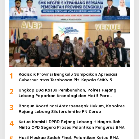
1
Kadisdik Provinsi Bengkulu Sampaikan Apresiasi
Gubernur atas Terobosan Plt. Kepala SMKN 5
Kepahiang Bagikan 215 Sepatu Dan Baju Gratis
2
Ungkap Dua Kasus Pembunuhan, Polres Rejang
Lebong Paparkan Kronologi dan Motif Para
Tersangka
3
Bangun Koordinasi Antarpenegak Hukum, Kapolres
Rejang Lebong Silaturahmi ke PN Curup
4
Ketua Komisi I DPRD Rejang Lebong Hidayatullah
Minta OPD Segera Proses Pelantikan Pengurus BMA
5
Hasil Muskap Sudah Final, Pelantikan Ketua BMA