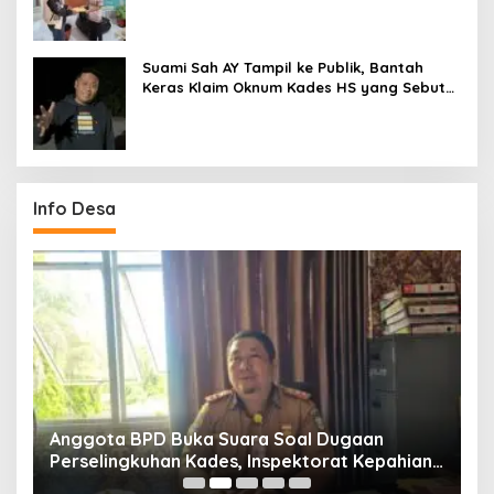
Suami Sah AY Tampil ke Publik, Bantah
Keras Klaim Oknum Kades HS yang Sebut
AY Cucunya
Info Desa
Anggota BPD Buka Suara Soal Dugaan
D
uk
Perselingkuhan Kades, Inspektorat Kepahiang
K
Pastikan Akan Panggil Kades Suro Muncar
S