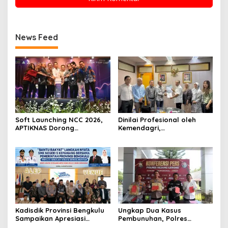
News Feed
Soft Launching NCC 2026,
Dinilai Profesional oleh
APTIKNAS Dorong
Kemendagri,
Percepatan RUU KKS untuk
GAPERKASINDO Tawarkan
Memperkuat Kedaulatan
Solusi Inovatif untuk
Digital Indonesia
Pemerintah Daerah
Kadisdik Provinsi Bengkulu
Ungkap Dua Kasus
Sampaikan Apresiasi
Pembunuhan, Polres
Gubernur atas Terobosan
Rejang Lebong Paparkan