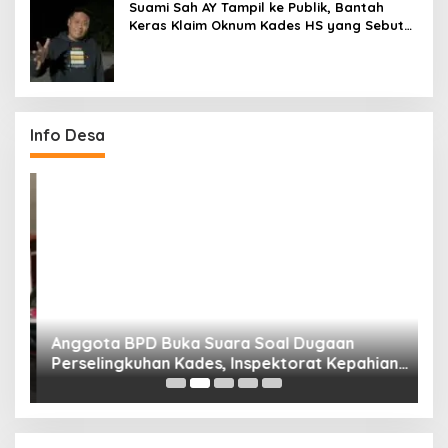
Suami Sah AY Tampil ke Publik, Bantah
Keras Klaim Oknum Kades HS yang Sebut
AY Cucunya
Info Desa
Anggota BPD Buka Suara Soal Dugaan
D
uk
Perselingkuhan Kades, Inspektorat Kepahiang
K
Pastikan Akan Panggil Kades Suro Muncar
S
T