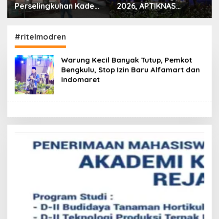
Perselingkuhan Kades
2026, APTIKNAS
HS, Inspektorat
Dorong Percepatan
Kepahiang Panggil
RUU KKS untuk
Pelapor untuk Dimintai
Memperkuat
#ritelmodren
Keterangan
Kedaulatan Digital
Indonesia
Warung Kecil Banyak Tutup, Pemkot
Bengkulu, Stop Izin Baru Alfamart dan
Indomaret