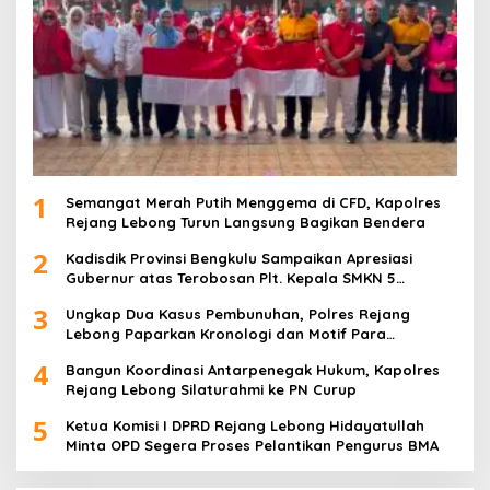
1
Semangat Merah Putih Menggema di CFD, Kapolres
Rejang Lebong Turun Langsung Bagikan Bendera
2
Kadisdik Provinsi Bengkulu Sampaikan Apresiasi
Gubernur atas Terobosan Plt. Kepala SMKN 5
Kepahiang Bagikan 215 Sepatu Dan Baju Gratis
3
Ungkap Dua Kasus Pembunuhan, Polres Rejang
Lebong Paparkan Kronologi dan Motif Para
Tersangka
4
Bangun Koordinasi Antarpenegak Hukum, Kapolres
Rejang Lebong Silaturahmi ke PN Curup
5
Ketua Komisi I DPRD Rejang Lebong Hidayatullah
Minta OPD Segera Proses Pelantikan Pengurus BMA