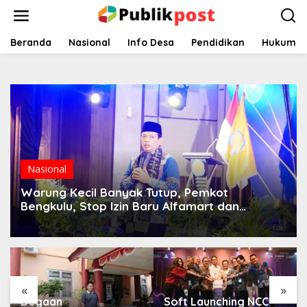
Lewati
ke
konten
Beranda
Nasional
Info Desa
Pendidikan
Hukum
Nasional
Warung Kecil Banyak Tutup, Pemkot
Bengkulu, Stop Izin Baru Alfamart dan
Indomaret
«
»
Dugaan
Soft Launching NCC