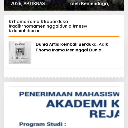
2026, APTIKNAS
oleh Kemendagri,
Dorong Percepatan
GAPERKASINDO
RUU KKS untuk
Tawarkan Solusi
Memperkuat
Inovatif untuk
#rhomairama #kabarduka
#adikrhomameninggaldunia #nesw
Kedaulatan Digital
Pemerintah Daerah
#duniahiburan
Indonesia
Dunia Artis Kembali Berduka, Adik
Rhoma Irama Meninggal Dunia