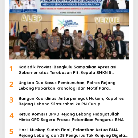
1
Kadisdik Provinsi Bengkulu Sampaikan Apresiasi
Gubernur atas Terobosan Plt. Kepala SMKN 5
Kepahiang Bagikan 215 Sepatu Dan Baju Gratis
2
Ungkap Dua Kasus Pembunuhan, Polres Rejang
Lebong Paparkan Kronologi dan Motif Para
Tersangka
3
Bangun Koordinasi Antarpenegak Hukum, Kapolres
Rejang Lebong Silaturahmi ke PN Curup
4
Ketua Komisi I DPRD Rejang Lebong Hidayatullah
Minta OPD Segera Proses Pelantikan Pengurus BMA
5
Hasil Muskap Sudah Final, Pelantikan Ketua BMA
Rejang Lebong dan 38 Pengurus Tak Kunjung Digelar,