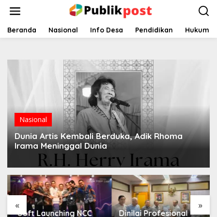
Lewati
ke
konten
Beranda
Nasional
Info Desa
Pendidikan
Hukum
Nasional
Dunia Artis Kembali Berduka, Adik Rhoma
Irama Meninggal Dunia
«
»
Soft Launching NCC
Dinilai Profesional