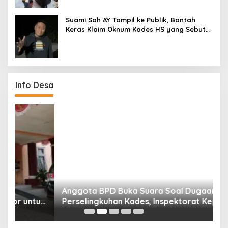
Suami Sah AY Tampil ke Publik, Bantah
Keras Klaim Oknum Kades HS yang Sebut
AY Cucunya
Info Desa
Anggota BPD Buka Suara Soal Dugaan
D
uk
Perselingkuhan Kades, Inspektorat Kepahiang
K
Pastikan Akan Panggil Kades Suro Muncar
S
T