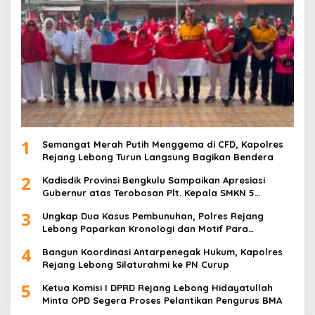
1
Semangat Merah Putih Menggema di CFD, Kapolres
Rejang Lebong Turun Langsung Bagikan Bendera
2
Kadisdik Provinsi Bengkulu Sampaikan Apresiasi
Gubernur atas Terobosan Plt. Kepala SMKN 5
Kepahiang Bagikan 215 Sepatu Dan Baju Gratis
3
Ungkap Dua Kasus Pembunuhan, Polres Rejang
Lebong Paparkan Kronologi dan Motif Para
Tersangka
4
Bangun Koordinasi Antarpenegak Hukum, Kapolres
Rejang Lebong Silaturahmi ke PN Curup
5
Ketua Komisi I DPRD Rejang Lebong Hidayatullah
Minta OPD Segera Proses Pelantikan Pengurus BMA