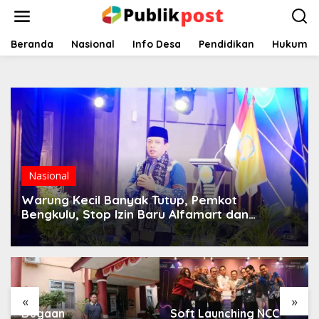
Lewati
ke
konten
Beranda
Nasional
Info Desa
Pendidikan
Hukum
Nasional
Warung Kecil Banyak Tutup, Pemkot
Bengkulu, Stop Izin Baru Alfamart dan
Indomaret
«
»
Dugaan
Soft Launching NCC