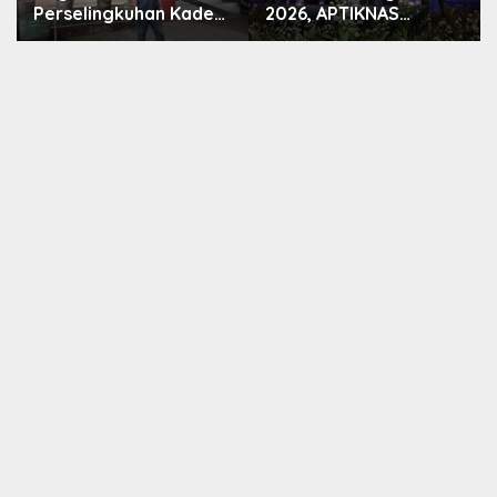
Perselingkuhan Kades
2026, APTIKNAS
HS, Inspektorat
Dorong Percepatan
Kepahiang Panggil
RUU KKS untuk
Pelapor untuk Dimintai
Memperkuat
Keterangan
Kedaulatan Digital
Indonesia