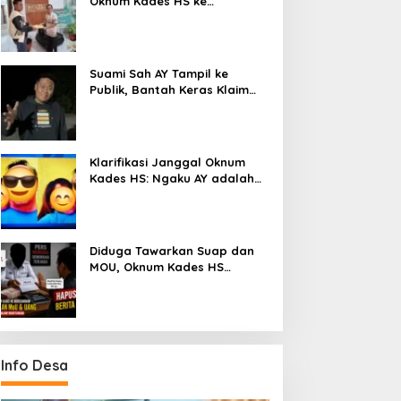
Oknum Kades HS ke
Inspektorat, Tolak Tawaran
Damai Rp3 Juta
Suami Sah AY Tampil ke
Publik, Bantah Keras Klaim
Oknum Kades HS yang Sebut
AY Cucunya
Klarifikasi Janggal Oknum
Kades HS: Ngaku AY adalah
Cucunya, Namun Tawarkan
Suap dan Gadai Motor demi
Hentikan Berita
Diduga Tawarkan Suap dan
MOU, Oknum Kades HS
Datangi Wartawan untuk
Minta Hapus Berita Dugaan
Perselingkuhan
Info Desa