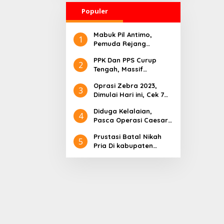
Segera Proses
Populer
Pelantikan
Pengurus BMA
Mabuk Pil Antimo,
1
Pemuda Rejang
Lebong Ditemukan
PPK Dan PPS Curup
Tewas Dalam Kolam
2
Tengah, Massif
Sosialisasikan Pemilu
Oprasi Zebra 2023,
2024
3
Dimulai Hari ini, Cek 7
Pelanggaran Sasaran
Diduga Kelalaian,
4
Pasca Operasi Caesar,
Pasien Rumah Sakit AN
Prustasi Batal Nikah
NISSA, Alami Sakit
5
Pria Di kabupaten
Perut Dan
Rejang Lebong Bunuh
Penggumpalan Darah,
Diri Tenggak Racun
Ternyata Barang Ini
Rumput
Tertinggal Didalam
Rahimnya