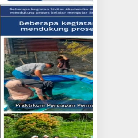
adisdik Provinsi Bengkulu
Ungkap Dua Kasus
ampaikan Apresiasi
Pembunuhan, Polres
ubernur atas Terobosan
Rejang Lebong Paparkan
lt. Kepala SMKN 5
Kronologi dan Motif Para
epahiang Bagikan 215
Tersangka
epatu Dan Baju Gratis