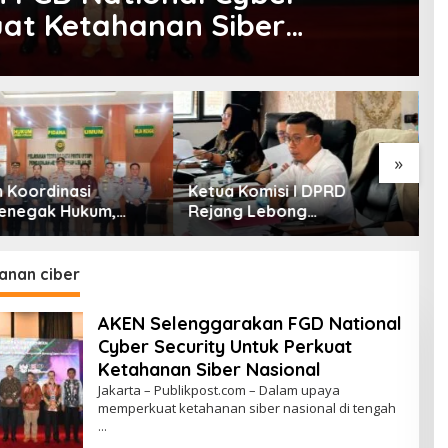
uat Ketahanan Siber
»
 Koordinasi
Ketua Komisi I DPRD
K
enegak Hukum,
Rejang Lebong
S
es Rejang Lebong
Hidayatullah Minta OPD
G
rahmi ke PN Curup
Segera Proses Pelantikan
P
Pengurus BMA
K
nan ciber
S
AKEN Selenggarakan FGD National
Cyber Security Untuk Perkuat
Ketahanan Siber Nasional
Jakarta – Publikpost.com – Dalam upaya
memperkuat ketahanan siber nasional di tengah