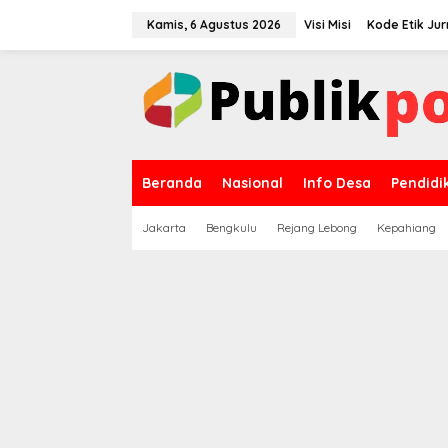
Lewati
ke
Kamis, 6 Agustus 2026
Visi Misi
Kode Etik Jur
konten
Beranda
Nasional
Info Desa
Pendidi
Jakarta
Bengkulu
Rejang Lebong
Kepahiang