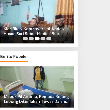
Klarifikasi Kontroversial: Kades
Suami Sah AY L
Hasan Suri Sebut Media “Butuh
Kades HS ke Insp
Uang”, Padahal Pernah Tawarkan
Tawaran Damai R
Suap
Berita Populer
Mabuk Pil Antimo, Pemuda Rejang
Lebong Ditemukan Tewas Dalam
Kolam