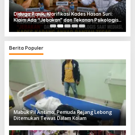
Diduga Panik, Klarifikasi Kades Hasan Suri:
K
ng
Klaim Ada “Jebakan” dan Tekanan Psikologis
S
Saat Mediasi, Kades Karang Anyar Bantah
T
Tegas
Berita Populer
Mabuk Pil Antimo, Pemuda Rejang Lebong
Ditemukan Tewas Dalam Kolam