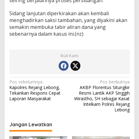
seiring berjalannya proses persidangan.
Sidang lanjutan diperkirakan akan kembali
menghadirkan saksi tambahan, yang diyakini akan
semakin membuka tabir aliran dana yang
sebenarnya dalam kasus ini.(nz)
Ikuti Kami
Navigasi
Pos sebelumnya
Pos berikutnya
Kapolres Rejang Lebong,
AKBP Florentus Situngkir
pos
Tekankan Respons Cepat
Resmi Lantik AKP Singgih
Laporan Masyarakat
Wirastho, SH sebagai Kasat
Intelkam Polres Rejang
Lebong
Jangan Lewatkan