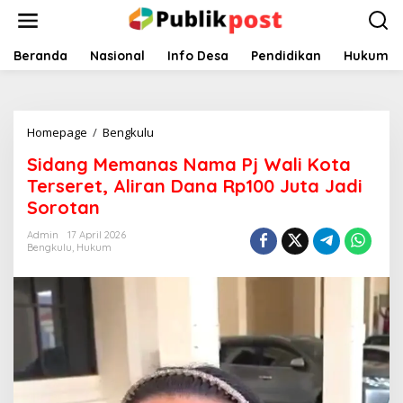
Lewati
ke
konten
Beranda
Nasional
Info Desa
Pendidikan
Hukum
Sidang
Homepage
/
Bengkulu
Memanas
Sidang Memanas Nama Pj Wali Kota
Nama
Pj
Terseret, Aliran Dana Rp100 Juta Jadi
Wali
Sorotan
Kota
Terseret,
Admin
17 April 2026
Aliran
Bengkulu
,
Hukum
Dana
Rp100
Juta
Jadi
Sorotan