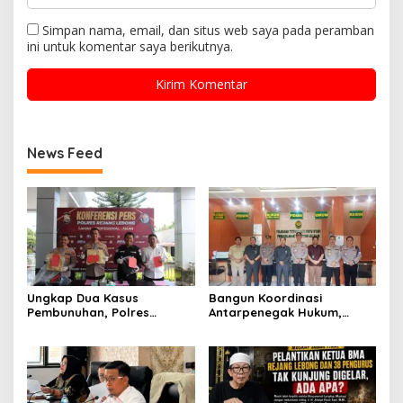
Simpan nama, email, dan situs web saya pada peramban
ini untuk komentar saya berikutnya.
News Feed
Ungkap Dua Kasus
Bangun Koordinasi
Pembunuhan, Polres
Antarpenegak Hukum,
Rejang Lebong Paparkan
Kapolres Rejang Lebong
Kronologi dan Motif Para
Silaturahmi ke PN Curup
Tersangka