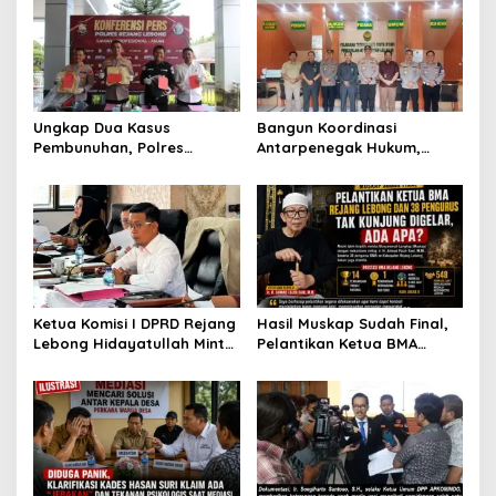
Ungkap Dua Kasus
Bangun Koordinasi
Pembunuhan, Polres
Antarpenegak Hukum,
Rejang Lebong Paparkan
Kapolres Rejang Lebong
Kronologi dan Motif Para
Silaturahmi ke PN Curup
Tersangka
Ketua Komisi I DPRD Rejang
Hasil Muskap Sudah Final,
Lebong Hidayatullah Minta
Pelantikan Ketua BMA
OPD Segera Proses
Rejang Lebong dan 38
Pelantikan Pengurus BMA
Pengurus Tak Kunjung
Digelar, Ada Apa?