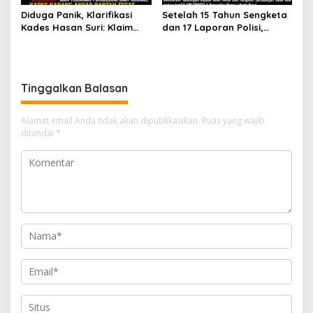
Diduga Panik, Klarifikasi
Setelah 15 Tahun Sengketa
Kades Hasan Suri: Klaim
dan 17 Laporan Polisi,
Ada “Jebakan” dan
APKOMINDO Harapkan
Tekanan Psikologis Saat
Kepastian Administrasi
Mediasi, Kades Karang
Perkara Kasasi Nomor 431
Anyar Bantah Tegas
K/TUN/2026
Tinggalkan Balasan
Alamat email Anda tidak akan dipublikasikan.
Ruas yang wajib
ditandai
*