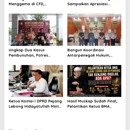
Menggema di CFD,
Sampaikan Apresiasi
Kapolres Rejang Lebong
Gubernur atas Terobosan
Turun Langsung Bagikan
Plt. Kepala SMKN 5
Bendera
Kepahiang Bagikan 215
Sepatu Dan Baju Gratis
Ungkap Dua Kasus
Bangun Koordinasi
Pembunuhan, Polres
Antarpenegak Hukum,
Rejang Lebong Paparkan
Kapolres Rejang Lebong
Kronologi dan Motif Para
Silaturahmi ke PN Curup
Tersangka
Ketua Komisi I DPRD Rejang
Hasil Muskap Sudah Final,
Lebong Hidayatullah Minta
Pelantikan Ketua BMA
OPD Segera Proses
Rejang Lebong dan 38
Pelantikan Pengurus BMA
Pengurus Tak Kunjung
Digelar, Ada Apa?