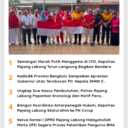
1
Semangat Merah Putih Menggema di CFD, Kapolres
Rejang Lebong Turun Langsung Bagikan Bendera
2
Kadisdik Provinsi Bengkulu Sampaikan Apresiasi
Gubernur atas Terobosan Plt. Kepala SMKN 5
Kepahiang Bagikan 215 Sepatu Dan Baju Gratis
3
Ungkap Dua Kasus Pembunuhan, Polres Rejang
Lebong Paparkan Kronologi dan Motif Para
Tersangka
4
Bangun Koordinasi Antarpenegak Hukum, Kapolres
Rejang Lebong Silaturahmi ke PN Curup
5
Ketua Komisi I DPRD Rejang Lebong Hidayatullah
Minta OPD Segera Proses Pelantikan Pengurus BMA