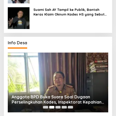
Suami Sah AY Tampil ke Publik, Bantah
Keras Klaim Oknum Kades HS yang Sebut
AY Cucunya
Info Desa
Anggota BPD Buka Suara Soal Dugaan
D
uk
Perselingkuhan Kades, Inspektorat Kepahiang
K
Pastikan Akan Panggil Kades Suro Muncar
S
T