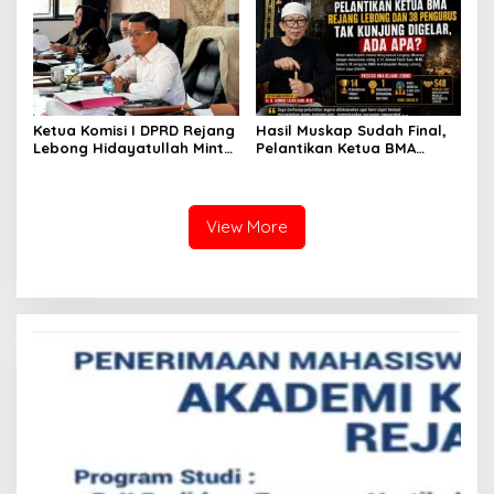
Tersangka
Ketua Komisi I DPRD Rejang
Hasil Muskap Sudah Final,
Lebong Hidayatullah Minta
Pelantikan Ketua BMA
OPD Segera Proses
Rejang Lebong dan 38
Pelantikan Pengurus BMA
Pengurus Tak Kunjung
Digelar, Ada Apa?
View More