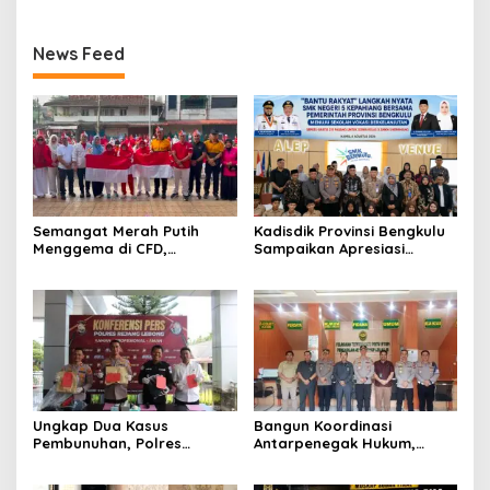
News Feed
Semangat Merah Putih
Kadisdik Provinsi Bengkulu
Menggema di CFD,
Sampaikan Apresiasi
Kapolres Rejang Lebong
Gubernur atas Terobosan
Turun Langsung Bagikan
Plt. Kepala SMKN 5
Bendera
Kepahiang Bagikan 215
Sepatu Dan Baju Gratis
Ungkap Dua Kasus
Bangun Koordinasi
Pembunuhan, Polres
Antarpenegak Hukum,
Rejang Lebong Paparkan
Kapolres Rejang Lebong
Kronologi dan Motif Para
Silaturahmi ke PN Curup