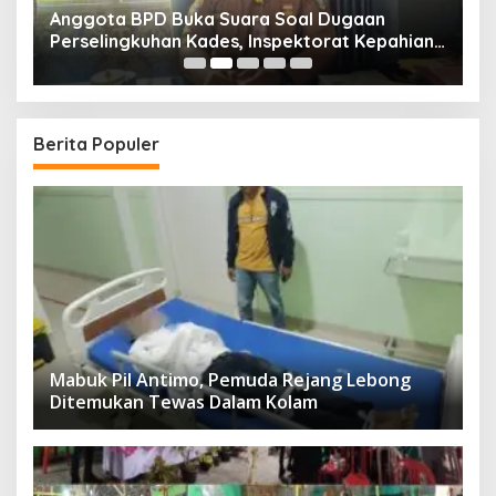
Anggota BPD Buka Suara Soal Dugaan
D
uk
Perselingkuhan Kades, Inspektorat Kepahiang
K
Pastikan Akan Panggil Kades Suro Muncar
S
T
Berita Populer
Mabuk Pil Antimo, Pemuda Rejang Lebong
Ditemukan Tewas Dalam Kolam