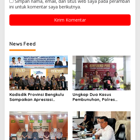
Simpan nama, email, dan situs web saya pada peramban
ini untuk komentar saya berikutnya.
News Feed
Kadisdik Provinsi Bengkulu
Ungkap Dua Kasus
Sampaikan Apresiasi
Pembunuhan, Polres
Gubernur atas Terobosan
Rejang Lebong Paparkan
Plt. Kepala SMKN 5
Kronologi dan Motif Para
Kepahiang Bagikan 215
Tersangka
Sepatu Dan Baju Gratis