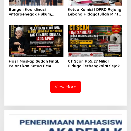
Bangun Koordinasi
Ketua Komisi I DPRD Rejang
Antarpenegak Hukum,
Lebong Hidayatullah Minta
Kapolres Rejang Lebong
OPD Segera Proses
Silaturahmi ke PN Curup
Pelantikan Pengurus BMA
Hasil Muskap Sudah Final,
CT Scan Rp5,27 Miliar
Pelantikan Ketua BMA
Diduga Terbengkalai Sejak
Rejang Lebong dan 38
2017, RSUD Curup Kini
Pengurus Tak Kunjung
Terima Unit Baru
Digelar, Ada Apa?
View More