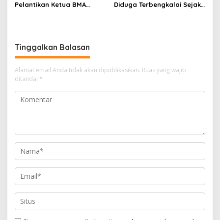
Pelantikan Ketua BMA
Diduga Terbengkalai Sejak
Rejang Lebong dan 38
2017, RSUD Curup Kini
Pengurus Tak Kunjung
Terima Unit Baru
Digelar, Ada Apa?
Tinggalkan Balasan
Alamat email Anda tidak akan dipublikasikan.
Ruas yang wajib
ditandai
*