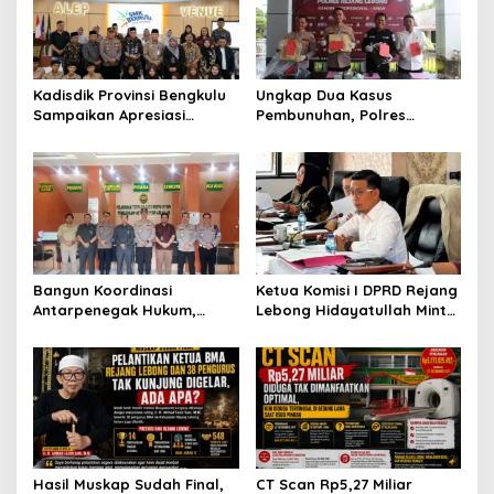
Kadisdik Provinsi Bengkulu
Ungkap Dua Kasus
Sampaikan Apresiasi
Pembunuhan, Polres
Gubernur atas Terobosan
Rejang Lebong Paparkan
Plt. Kepala SMKN 5
Kronologi dan Motif Para
Kepahiang Bagikan 215
Tersangka
Sepatu Dan Baju Gratis
Bangun Koordinasi
Ketua Komisi I DPRD Rejang
Antarpenegak Hukum,
Lebong Hidayatullah Minta
Kapolres Rejang Lebong
OPD Segera Proses
Silaturahmi ke PN Curup
Pelantikan Pengurus BMA
Hasil Muskap Sudah Final,
CT Scan Rp5,27 Miliar