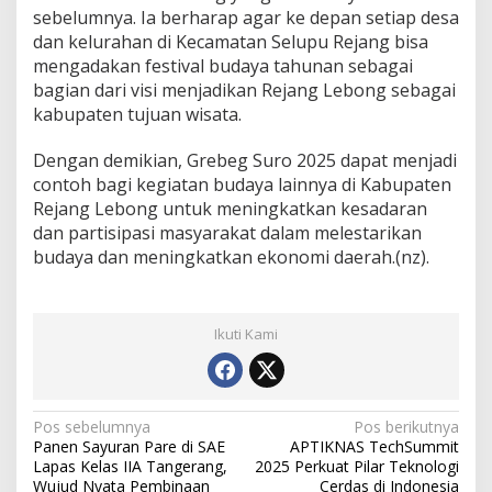
sebelumnya. Ia berharap agar ke depan setiap desa
dan kelurahan di Kecamatan Selupu Rejang bisa
mengadakan festival budaya tahunan sebagai
bagian dari visi menjadikan Rejang Lebong sebagai
kabupaten tujuan wisata.
Dengan demikian, Grebeg Suro 2025 dapat menjadi
contoh bagi kegiatan budaya lainnya di Kabupaten
Rejang Lebong untuk meningkatkan kesadaran
dan partisipasi masyarakat dalam melestarikan
budaya dan meningkatkan ekonomi daerah.(nz).
Ikuti Kami
Navigasi
Pos sebelumnya
Pos berikutnya
Panen Sayuran Pare di SAE
APTIKNAS TechSummit
pos
Lapas Kelas IIA Tangerang,
2025 Perkuat Pilar Teknologi
Wujud Nyata Pembinaan
Cerdas di Indonesia