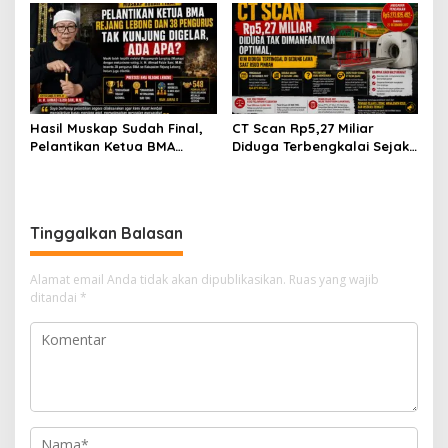
Silaturahmi ke PN Curup
Pelantikan Pengurus BMA
Hasil Muskap Sudah Final,
CT Scan Rp5,27 Miliar
Pelantikan Ketua BMA
Diduga Terbengkalai Sejak
Rejang Lebong dan 38
2017, RSUD Curup Kini
Pengurus Tak Kunjung
Terima Unit Baru
Digelar, Ada Apa?
Tinggalkan Balasan
Alamat email Anda tidak akan dipublikasikan.
Ruas yang wajib
ditandai
*