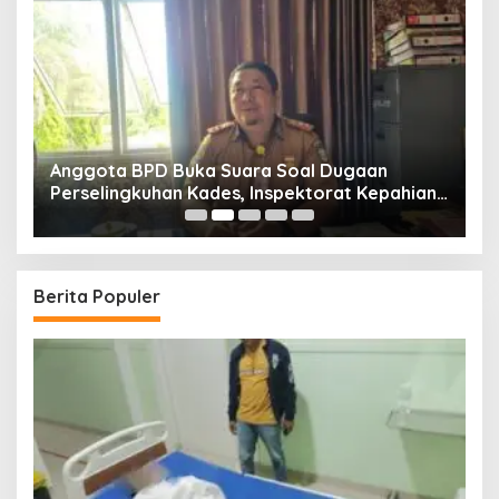
Anggota BPD Buka Suara Soal Dugaan
D
uk
Perselingkuhan Kades, Inspektorat Kepahiang
K
Pastikan Akan Panggil Kades Suro Muncar
S
T
Berita Populer