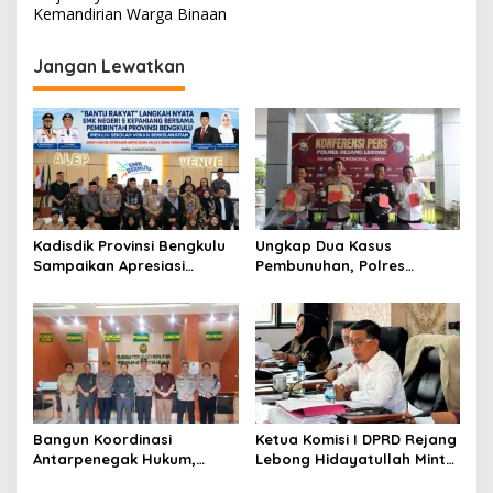
Kemandirian Warga Binaan
Jangan Lewatkan
Kadisdik Provinsi Bengkulu
Ungkap Dua Kasus
Sampaikan Apresiasi
Pembunuhan, Polres
Gubernur atas Terobosan
Rejang Lebong Paparkan
Plt. Kepala SMKN 5
Kronologi dan Motif Para
Kepahiang Bagikan 215
Tersangka
Sepatu Dan Baju Gratis
Bangun Koordinasi
Ketua Komisi I DPRD Rejang
Antarpenegak Hukum,
Lebong Hidayatullah Minta
Kapolres Rejang Lebong
OPD Segera Proses