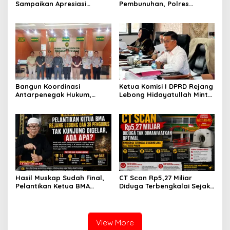
Sampaikan Apresiasi
Pembunuhan, Polres
Gubernur atas Terobosan
Rejang Lebong Paparkan
Plt. Kepala SMKN 5
Kronologi dan Motif Para
Kepahiang Bagikan 215
Tersangka
Sepatu Dan Baju Gratis
Bangun Koordinasi
Ketua Komisi I DPRD Rejang
Antarpenegak Hukum,
Lebong Hidayatullah Minta
Kapolres Rejang Lebong
OPD Segera Proses
Silaturahmi ke PN Curup
Pelantikan Pengurus BMA
Hasil Muskap Sudah Final,
CT Scan Rp5,27 Miliar
Pelantikan Ketua BMA
Diduga Terbengkalai Sejak
Rejang Lebong dan 38
2017, RSUD Curup Kini
Pengurus Tak Kunjung
Terima Unit Baru
Digelar, Ada Apa?
View More